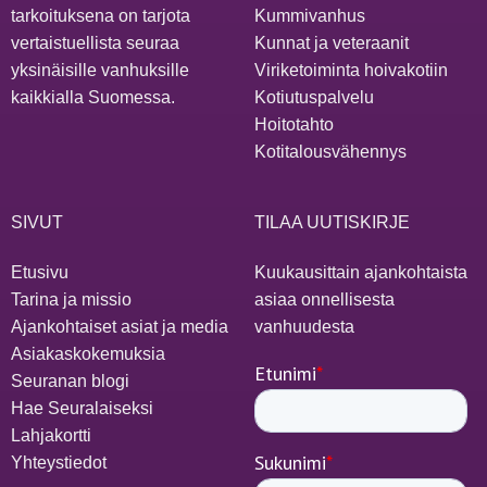
tarkoituksena on tarjota
Kummivanhus
vertaistuellista seuraa
Kunnat ja veteraanit
yksinäisille vanhuksille
Viriketoiminta hoivakotiin
kaikkialla Suomessa.
Kotiutuspalvelu
Hoitotahto
Kotitalousvähennys
SIVUT
TILAA UUTISKIRJE
Etusivu
Kuukausittain ajankohtaista
Tarina ja missio
asiaa onnellisesta
Ajankohtaiset asiat ja media
vanhuudesta
Asiakaskokemuksia
Seuranan blogi
Hae Seuralaiseksi
Lahjakortti
Yhteystiedot