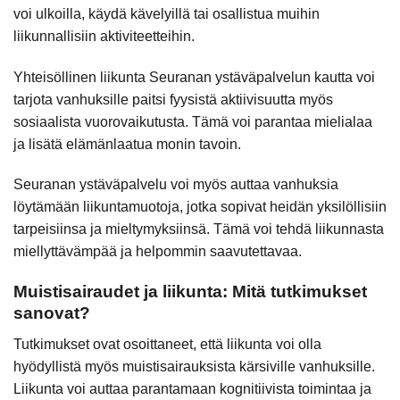
voi ulkoilla, käydä kävelyillä tai osallistua muihin
liikunnallisiin aktiviteetteihin.
Yhteisöllinen liikunta Seuranan ystäväpalvelun kautta voi
tarjota vanhuksille paitsi fyysistä aktiivisuutta myös
sosiaalista vuorovaikutusta. Tämä voi parantaa mielialaa
ja lisätä elämänlaatua monin tavoin.
Seuranan ystäväpalvelu voi myös auttaa vanhuksia
löytämään liikuntamuotoja, jotka sopivat heidän yksilöllisiin
tarpeisiinsa ja mieltymyksiinsä. Tämä voi tehdä liikunnasta
miellyttävämpää ja helpommin saavutettavaa.
Muistisairaudet ja liikunta: Mitä tutkimukset
sanovat?
Tutkimukset ovat osoittaneet, että liikunta voi olla
hyödyllistä myös muistisairauksista kärsiville vanhuksille.
Liikunta voi auttaa parantamaan kognitiivista toimintaa ja