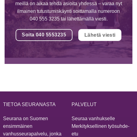
meillä on aikaa tehdä asioita yhdessä – varaa nyt
ilmainen tutustumiskäynti soittamalla numeroon
040 555 3235 tai lähettämällä viesti.
Soita 040 5553235
Lähetä viesti
TIETOA SEURANASTA
PALVELUT
Seurana on Suomen
Seuraa vanhukselle
ensimmäinen
Merkityksellinen työsuhde-
vanhusseurapalvelu, jonka
etu