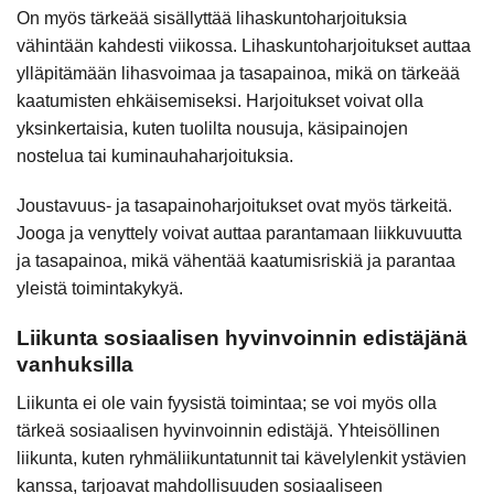
On myös tärkeää sisällyttää lihaskuntoharjoituksia
vähintään kahdesti viikossa. Lihaskuntoharjoitukset auttaa
ylläpitämään lihasvoimaa ja tasapainoa, mikä on tärkeää
kaatumisten ehkäisemiseksi. Harjoitukset voivat olla
yksinkertaisia, kuten tuolilta nousuja, käsipainojen
nostelua tai kuminauhaharjoituksia.
Joustavuus- ja tasapainoharjoitukset ovat myös tärkeitä.
Jooga ja venyttely voivat auttaa parantamaan liikkuvuutta
ja tasapainoa, mikä vähentää kaatumisriskiä ja parantaa
yleistä toimintakykyä.
Liikunta sosiaalisen hyvinvoinnin edistäjänä
vanhuksilla
Liikunta ei ole vain fyysistä toimintaa; se voi myös olla
tärkeä sosiaalisen hyvinvoinnin edistäjä. Yhteisöllinen
liikunta, kuten ryhmäliikuntatunnit tai kävelylenkit ystävien
kanssa, tarjoavat mahdollisuuden sosiaaliseen