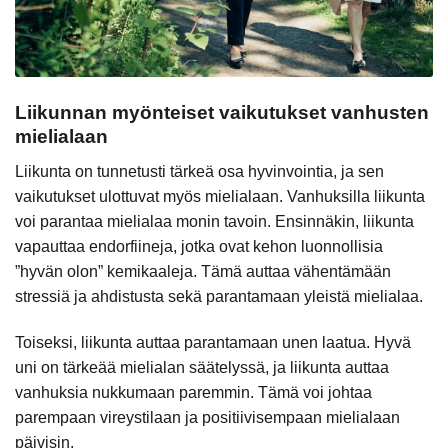
Liikunnan myönteiset vaikutukset vanhusten
mielialaan
Liikunta on tunnetusti tärkeä osa hyvinvointia, ja sen
vaikutukset ulottuvat myös mielialaan. Vanhuksilla liikunta
voi parantaa mielialaa monin tavoin. Ensinnäkin, liikunta
vapauttaa endorfiineja, jotka ovat kehon luonnollisia
”hyvän olon” kemikaaleja. Tämä auttaa vähentämään
stressiä ja ahdistusta sekä parantamaan yleistä mielialaa.
Toiseksi, liikunta auttaa parantamaan unen laatua. Hyvä
uni on tärkeää mielialan säätelyssä, ja liikunta auttaa
vanhuksia nukkumaan paremmin. Tämä voi johtaa
parempaan vireystilaan ja positiivisempaan mielialaan
päivisin.