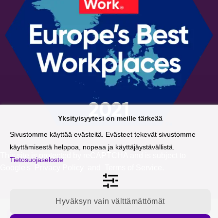
Yksityisyytesi on meille tärkeää
Sivustomme käyttää evästeitä. Evästeet tekevät sivustomme
käyttämisestä helppoa, nopeaa ja käyttäjäystävällistä.
This site is protected by reCAPTCHA and is subject to
Tietosuojaseloste
Google's
Privacy Policy
and
Terms of Service
.
Hyväksyn vain välttämättömät
Tilaa blogipäivitykset sähköpostiisi