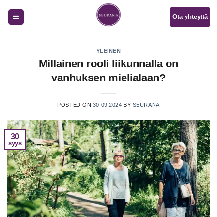
Skip
Ota yhteyttä
to
content
YLEINEN
Millainen rooli liikunnalla on
vanhuksen mielialaan?
POSTED ON
30.09.2024
BY
SEURANA
30
syys