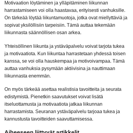
Motivaation löytäminen ja ylläpitäminen liikunnan
harrastamiseen voi olla haastavaa, erityisesti vanhuksille.
On tärkeää löytää liikuntamuotoja, jotka ovat miellyttäviä ja
sopivat yksilöllisiin tarpeisiin. Tämä auttaa tekemään
liikunnasta säännöllisen osan arkea.
Yhteisöllinen liikunta ja ystäväpalvelu voivat tarjota tukea
ja motivaatiota. Kun liikuntaa harrastetaan yhdessä toisen
kanssa, se voi olla hauskempaa ja motivoivampaa. Tämä
auttaa vanhuksia pysymään aktiivisina ja nauttimaan
liikunnasta enemmän.
On myös tärkeää asettaa realistisia tavoitteita ja seurata
edistymistä. Pienetkin saavutukset voivat lisätä
itseluottamusta ja motivaatiota jatkaa liikunnan
harrastamista. Seuranan ystäväpalvelu tarjoaa tukea ja
kannustusta tavoitteiden saavuttamisessa.
Aiheeseen liittyvät artikkelit