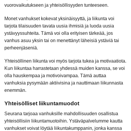
vuorovaikutukseen ja yhteisöllisyyden tunteeseen.
Monet vanhukset kokevat yksinäisyyttä, ja liikunta voi
tarjota tilaisuuden tavata uusia ihmisiä ja luoda uusia
ystävyyssuhteita. Tämä voi olla erityisen tärkeää, jos
vanhus asuu yksin tai on menettänyt läheisiä ystäviä tai
perheenjäseniä.
Yhteisöllinen liikunta voi myös tarjota tukea ja motivaatiota.
Kun liikuntaa harrastetaan yhdessä muiden kanssa, se voi
olla hauskempaa ja motivoivampaa. Tämä auttaa
vanhuksia pysymään aktiivisina ja nauttimaan liikunnasta
enemmän.
Yhteisölliset liikuntamuodot
Seurana tarjoaa vanhuksille mahdollisuuden osallistua
yhteisöllisiin liikuntamuotoihin. Ystäväpalvelumme kautta
vanhukset voivat löytää liikuntakumppanin, jonka kanssa