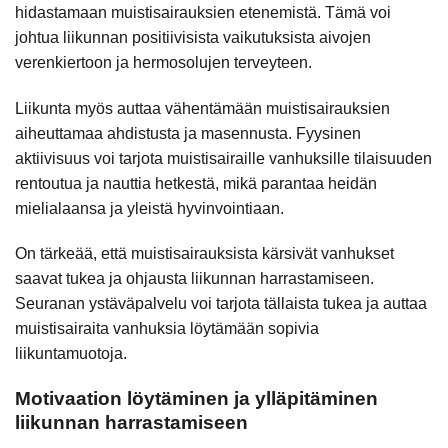
hidastamaan muistisairauksien etenemistä. Tämä voi
johtua liikunnan positiivisista vaikutuksista aivojen
verenkiertoon ja hermosolujen terveyteen.
Liikunta myös auttaa vähentämään muistisairauksien
aiheuttamaa ahdistusta ja masennusta. Fyysinen
aktiivisuus voi tarjota muistisairaille vanhuksille tilaisuuden
rentoutua ja nauttia hetkestä, mikä parantaa heidän
mielialaansa ja yleistä hyvinvointiaan.
On tärkeää, että muistisairauksista kärsivät vanhukset
saavat tukea ja ohjausta liikunnan harrastamiseen.
Seuranan ystäväpalvelu voi tarjota tällaista tukea ja auttaa
muistisairaita vanhuksia löytämään sopivia
liikuntamuotoja.
Motivaation löytäminen ja ylläpitäminen
liikunnan harrastamiseen