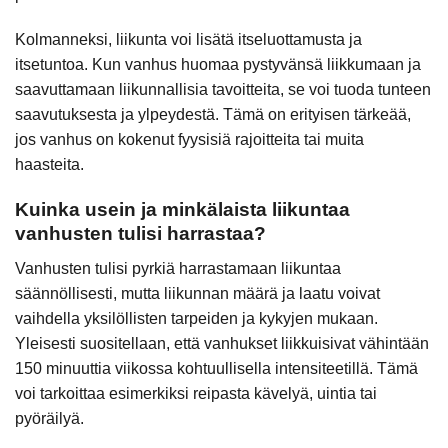
Kolmanneksi, liikunta voi lisätä itseluottamusta ja
itsetuntoa. Kun vanhus huomaa pystyvänsä liikkumaan ja
saavuttamaan liikunnallisia tavoitteita, se voi tuoda tunteen
saavutuksesta ja ylpeydestä. Tämä on erityisen tärkeää,
jos vanhus on kokenut fyysisiä rajoitteita tai muita
haasteita.
Kuinka usein ja minkälaista liikuntaa
vanhusten tulisi harrastaa?
Vanhusten tulisi pyrkiä harrastamaan liikuntaa
säännöllisesti, mutta liikunnan määrä ja laatu voivat
vaihdella yksilöllisten tarpeiden ja kykyjen mukaan.
Yleisesti suositellaan, että vanhukset liikkuisivat vähintään
150 minuuttia viikossa kohtuullisella intensiteetillä. Tämä
voi tarkoittaa esimerkiksi reipasta kävelyä, uintia tai
pyöräilyä.