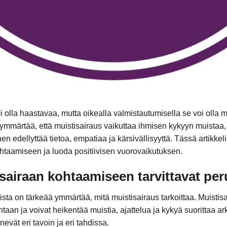
 olla haastavaa, mutta oikealla valmistautumisella se voi olla 
n ymmärtää, että muistisairaus vaikuttaa ihmisen kykyyn muistaa,
edellyttää tietoa, empatiaa ja kärsivällisyyttä. Tässä artikkel
htaamiseen ja luoda positiivisen vuorovaikutuksen.
isairaan kohtaamiseen tarvittavat per
ta on tärkeää ymmärtää, mitä muistisairaus tarkoittaa. Muistisa
intaan ja voivat heikentää muistia, ajattelua ja kykyä suorittaa a
nevät eri tavoin ja eri tahdissa.