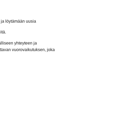
a ja löytämään uusia
itä.
lliseen yhteyteen ja
oittavan vuorovaikutuksen, joka