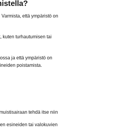
istella?
 Varmista, että ympäristö on
, kuten turhautumisen tai
ossa ja että ympäristö on
ineiden poistamista.
uistisairaan tehdä itse niin
ujen esineiden tai valokuvien