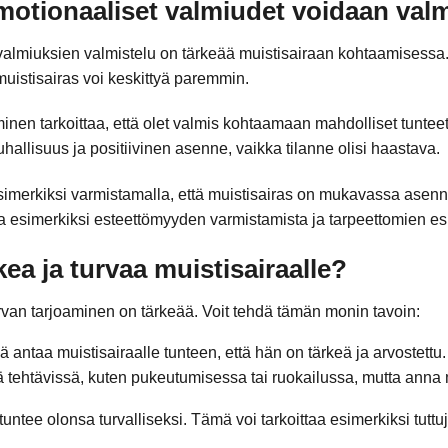
emotionaaliset valmiudet voidaan valm
valmiuksien valmistelu on tärkeää muistisairaan kohtaamisessa.
 muistisairas voi keskittyä paremmin.
inen tarkoittaa, että olet valmis kohtaamaan mahdolliset tunteet
uhallisuus ja positiivinen asenne, vaikka tilanne olisi haastava.
esimerkiksi varmistamalla, että muistisairas on mukavassa asenn
taa esimerkiksi esteettömyyden varmistamista ja tarpeettomien es
kea ja turvaa muistisairaalle?
rvan tarjoaminen on tärkeää. Voit tehdä tämän monin tavoin:
 antaa muistisairaalle tunteen, että hän on tärkeä ja arvostettu.
ä tehtävissä, kuten pukeutumisessa tai ruokailussa, mutta anna m
 tuntee olonsa turvalliseksi. Tämä voi tarkoittaa esimerkiksi tutt