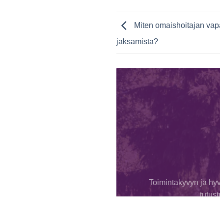
Miten omaishoitajan vap
jaksamista?
Toimintakyvyn ja hyv
tutus