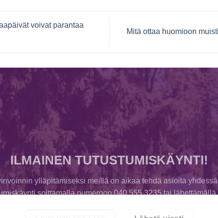
aapäivät voivat parantaa
Mitä ottaa huomioon muis
ILMAINEN TUTUSTUMISKÄYNTI!
invoinnin ylläpitämiseksi meillä on aikaa tehdä asioita yhdessä
tumiskäynti soittamalla numeroon 040 555 3235 tai lähettämällä v