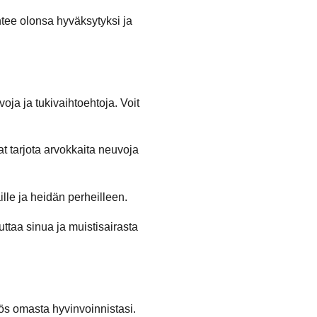
ntee olonsa hyväksytyksi ja
ja ja tukivaihtoehtoja. Voit
t tarjota arvokkaita neuvoja
aille ja heidän perheilleen.
uttaa sinua ja muistisairasta
ös omasta hyvinvoinnistasi.