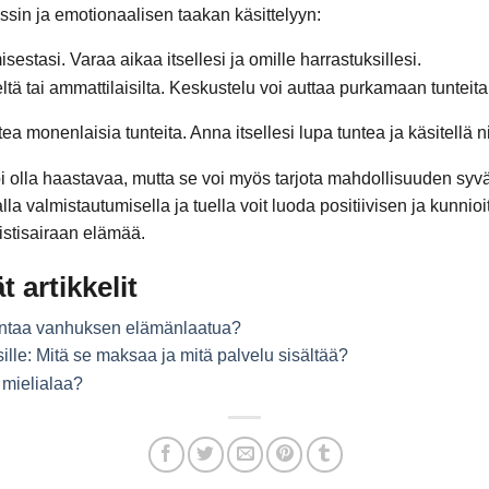
sin ja emotionaalisen taakan käsittelyyn:
estasi. Varaa aikaa itsellesi ja omille harrastuksillesi.
ltä tai ammattilaisilta. Keskustelu voi auttaa purkamaan tunteit
tea monenlaisia tunteita. Anna itsellesi lupa tuntea ja käsitellä ni
 olla haastavaa, mutta se voi myös tarjota mahdollisuuden syvä
alla valmistautumisella ja tuella voit luoda positiivisen ja kunni
istisairaan elämää.
t artikkelit
rantaa vanhuksen elämänlaatua?
lle: Mitä se maksaa ja mitä palvelu sisältää?
mielialaa?