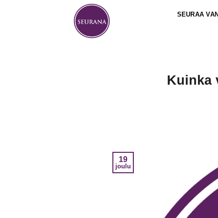
Skip
SEURAA VA
to
content
Kuinka 
19
joulu