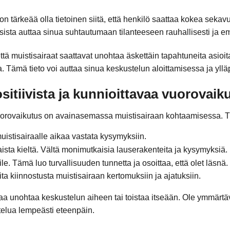
 tärkeää olla tietoinen siitä, että henkilö saattaa kokea sekavuu
sta auttaa sinua suhtautumaan tilanteeseen rauhallisesti ja em
että muistisairaat saattavat unohtaa äskettäin tapahtuneita asioita
. Tämä tieto voi auttaa sinua keskustelun aloittamisessa ja yllä
ositiivista ja kunnioittavaa vuorovaik
 vuorovaikutus on avainasemassa muistisairaan kohtaamisessa. 
uistisairaalle aikaa vastata kysymyksiin.
ista kieltä. Vältä monimutkaisia lauserakenteita ja kysymyksiä.
le. Tämä luo turvallisuuden tunnetta ja osoittaa, että olet läsnä.
ita kiinnostusta muistisairaan kertomuksiin ja ajatuksiin.
ttaa unohtaa keskustelun aiheen tai toistaa itseään. Ole ymmärtä
telua lempeästi eteenpäin.