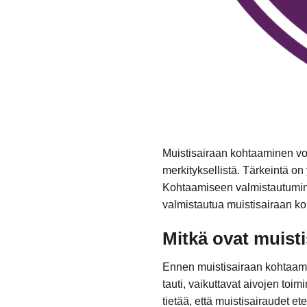
Muistisairaan kohtaaminen voi
merkityksellistä. Tärkeintä o
Kohtaamiseen valmistautuminen 
valmistautua muistisairaan ko
Mitkä ovat muist
Ennen muistisairaan kohtaamis
tauti, vaikuttavat aivojen toim
tietää, että muistisairaudet ete