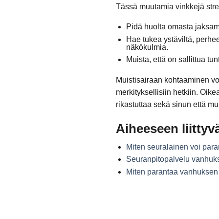
Tässä muutamia vinkkejä stres
Pidä huolta omasta jaksamis
Hae tukea ystäviltä, perhee
näkökulmia.
Muista, että on sallittua tun
Muistisairaan kohtaaminen voi
merkityksellisiin hetkiin. Oike
rikastuttaa sekä sinun että mu
Aiheeseen liittyvä
Miten seuralainen voi pa
Seuranpitopalvelu vanhuksi
Miten parantaa vanhuksen 