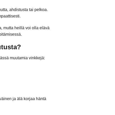
tta, ahdistusta tai pelkoa.
paattisesti.
, mutta heillä voi olla elävä
pitämisessä.
utusta?
Tässä muutamia vinkkejä:
väinen ja älä korjaa häntä