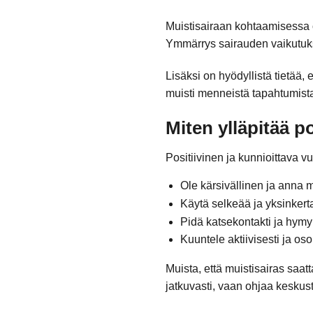
Muistisairaan kohtaamisessa on
Ymmärrys sairauden vaikutuksi
Lisäksi on hyödyllistä tietää, 
muisti menneistä tapahtumista
Miten ylläpitää p
Positiivinen ja kunnioittava
Ole kärsivällinen ja anna m
Käytä selkeää ja yksinkerta
Pidä katsekontakti ja hymyi
Kuuntele aktiivisesti ja oso
Muista, että muistisairas saa
jatkuvasti, vaan ohjaa keskus