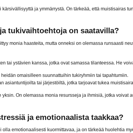
 kärsivällisyyttä ja ymmärrystä. On tärkeää, että muistisairas tu
 ja tukivaihtoehtoja on saatavilla?
ittyy monia haasteita, mutta onneksi on olemassa runsaasti neuvo
n tai ystävien kanssa, jotka ovat samassa tilanteessa. He voiva
ja heidän omaisilleen suunnattuihin tukiryhmiin tai tapahtumiin.
 asiantuntijoilta tai järjestöiltä, jotka tarjoavat tukea muistisair
e yksin. On olemassa monia resursseja ja ihmisiä, jotka voivat a
stressiä ja emotionaalista taakkaa?
 olla emotionaalisesti kuormittavaa, ja on tärkeää huolehtia my