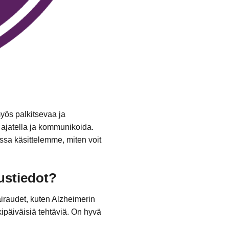
myös palkitsevaa ja
 ajatella ja kommunikoida.
issa käsittelemme, miten voit
ustiedot?
iraudet, kuten Alzheimerin
rkipäiväisiä tehtäviä. On hyvä