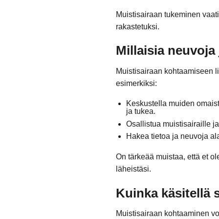
Muistisairaan tukeminen vaatii
rakastetuksi.
Millaisia neuvoja
Muistisairaan kohtaamiseen li
esimerkiksi:
Keskustella muiden omaiste
ja tukea.
Osallistua muistisairaille 
Hakea tietoa ja neuvoja alan
On tärkeää muistaa, että et ol
läheistäsi.
Kuinka käsitellä 
Muistisairaan kohtaaminen voi