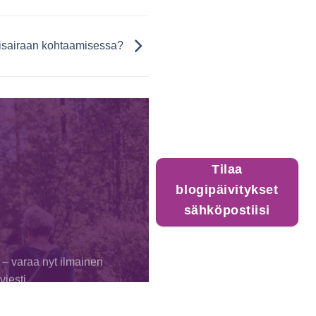
tisairaan kohtaamisessa?
Tilaa
blogipäivitykset
sähköpostiisi
 – varaa nyt ilmainen
iesti.