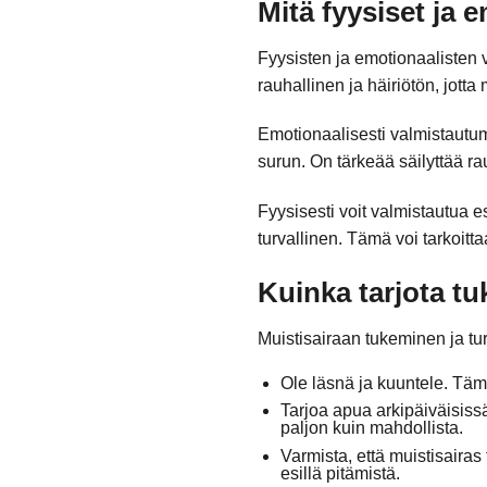
Mitä fyysiset ja 
Fyysisten ja emotionaalisten 
rauhallinen ja häiriötön, jotta
Emotionaalisesti valmistautum
surun. On tärkeää säilyttää ra
Fyysisesti voit valmistautua 
turvallinen. Tämä voi tarkoit
Kuinka tarjota tu
Muistisairaan tukeminen ja tu
Ole läsnä ja kuuntele. Tämä
Tarjoa apua arkipäiväisiss
paljon kuin mahdollista.
Varmista, että muistisairas
esillä pitämistä.