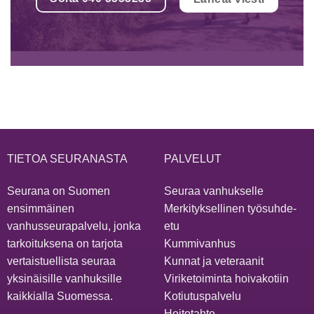
TIETOA SEURANASTA
PALVELUT
Seurana on Suomen
Seuraa vanhukselle
ensimmäinen
Merkityksellinen työsuhde-
vanhusseurapalvelu, jonka
etu
tarkoituksena on tarjota
Kummivanhus
vertaistuellista seuraa
Kunnat ja veteraanit
yksinäisille vanhuksille
Viriketoiminta hoivakotiin
kaikkialla Suomessa.
Kotiutuspalvelu
Hoitotahto