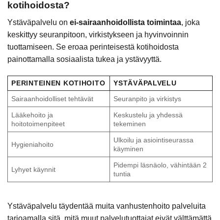
kotihoidosta?
Ystäväpalvelu on
ei-sairaanhoidollista toimintaa
, joka
keskittyy seuranpitoon, virkistykseen ja hyvinvoinnin
tuottamiseen. Se eroaa perinteisestä kotihoidosta
painottamalla sosiaalista tukea ja ystävyyttä.
PERINTEINEN KOTIHOITO
YSTÄVÄPALVELU
Sairaanhoidolliset tehtävät
Seuranpito ja virkistys
Lääkehoito ja
Keskustelu ja yhdessä
hoitotoimenpiteet
tekeminen
Ulkoilu ja asiointiseurassa
Hygieniahoito
käyminen
Pidempi läsnäolo, vähintään 2
Lyhyet käynnit
tuntia
Ystäväpalvelu täydentää muita vanhustenhoito palveluita
tarjoamalla sitä, mitä muut palvelutuottajat eivät välttämättä