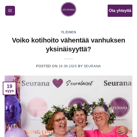
Skip
Ota yhteyttä
to
content
YLEINEN
Voiko kotihoito vähentää vanhuksen
yksinäisyyttä?
POSTED ON
19.09.2025
BY
SEURANA
19
syys