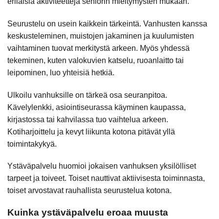
erilaisia aktiviteetteja seniorin mieltymysten mukaan.
Seurustelu on usein kaikkein tärkeintä. Vanhusten kanssa
keskusteleminen, muistojen jakaminen ja kuulumisten
vaihtaminen tuovat merkitystä arkeen. Myös yhdessä
tekeminen, kuten valokuvien katselu, ruoanlaitto tai
leipominen, luo yhteisiä hetkiä.
Ulkoilu vanhuksille on tärkeä osa seuranpitoa.
Kävelylenkki, asiointiseurassa käyminen kaupassa,
kirjastossa tai kahvilassa tuo vaihtelua arkeen.
Kotiharjoittelu ja kevyt liikunta kotona pitävät yllä
toimintakykyä.
Ystäväpalvelu huomioi jokaisen vanhuksen yksilölliset
tarpeet ja toiveet. Toiset nauttivat aktiivisesta toiminnasta,
toiset arvostavat rauhallista seurustelua kotona.
Kuinka ystäväpalvelu eroaa muusta