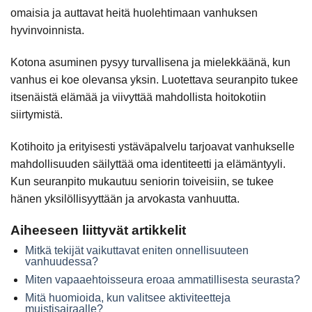
omaisia ja auttavat heitä huolehtimaan vanhuksen
hyvinvoinnista.
Kotona asuminen pysyy turvallisena ja mielekkäänä, kun
vanhus ei koe olevansa yksin. Luotettava seuranpito tukee
itsenäistä elämää ja viivyttää mahdollista hoitokotiin
siirtymistä.
Kotihoito ja erityisesti ystäväpalvelu tarjoavat vanhukselle
mahdollisuuden säilyttää oma identiteetti ja elämäntyyli.
Kun seuranpito mukautuu seniorin toiveisiin, se tukee
hänen yksilöllisyyttään ja arvokasta vanhuutta.
Aiheeseen liittyvät artikkelit
Mitkä tekijät vaikuttavat eniten onnellisuuteen
vanhuudessa?
Miten vapaaehtoisseura eroaa ammatillisesta seurasta?
Mitä huomioida, kun valitsee aktiviteetteja
muistisairaalle?