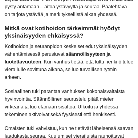
pysty antamaan – aitoa ystävyyttä ja seuraa. Päätehtävä
on tarjota ystävää ja merkityksellistä aikaa yhdessä.
Mitkä ovat kotihoidon tärkeimmät hyödyt
yksinäisyyden ehkäisyssä?
Kotihoidon ja seuranpidon keskeiset edut yksinäisyyden
vähentämisessä perustuvat
säännöllisyyteen ja
luotettavuuteen
. Kun vanhus tietää, että tuttu henkilö tulee
vierailulle sovittuna aikana, se luo turvallisen rytmin
arkeen.
Sosiaalinen tuki parantaa vanhuksen kokonaisvaltaista
hyvinvointia. Säännöllinen seurustelu pitää mielen
virkeänä ja tuo elämään sisältöä. Ulkoilu ja yhdessä
tekeminen aktivoivat sekä fyysisesti että henkisesti.
Omaisten tuki vahvistuu, kun he tietävät läheisensä saavan
laadukasta seuraa. Kuulumiset vierailuista rauhoittavat