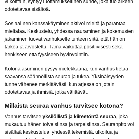
viikoittain, syntyy luottamuksellinen suhde, joka tuo arkeen
odotettavaa sisältöä.
Sosiaalinen kanssakäyminen aktivoi mieltä ja parantaa
mielialaa. Keskustelu, yhdessä nauraminen ja kokemusten
jakaminen tuovat vanhukselle tunteen siitä, että hän on
tärkeä ja arvostettu. Tämä vaikuttaa positiivisesti sekä
henkiseen että fyysiseen hyvinvointiin.
Kotona asuminen pysyy mielekkäänä, kun vanhus tietää
saavansa säännöllistä seuraa ja tukea. Yksinäisyyden
tunne vähenee merkittävästi, kun arjessa on jotain
odotettavaa ja ihmisiä, jotka välittävät.
Millaista seuraa vanhus tarvitsee kotona?
Vanhus tarvitsee
yksilöllistä ja kiireetöntä seuraa
, joka
mukautuu hänen toiveisiinsa ja tarpeisiinsa. Seuranpito voi
sisältää keskustelua, yhdessä tekemistä, ulkoilua ja