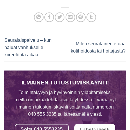
Seuralaispalvelu – kun
Miten seuralainen eroaa
haluat vanhukselle
kotihoidosta tai hoitajasta?
kiireetöntä aikaa
ILMAINEN TUTUSTUMISKÄYNTI!
Toimintakyvyn ja hyvinvoinnin ylläpitämiseksi
meillä on aikaa tehdä asioita yhdessä – varaa nyt
ilmainen tutustumiskäynti soittamalla numeroon
040 555 3235 tai lähettämällä viesti.
Soita 040 5553235
Lähetä viesti