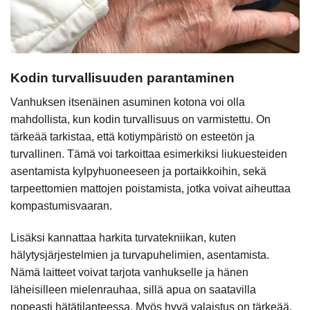
Kodin turvallisuuden parantaminen
Vanhuksen itsenäinen asuminen kotona voi olla
mahdollista, kun kodin turvallisuus on varmistettu. On
tärkeää tarkistaa, että kotiympäristö on esteetön ja
turvallinen. Tämä voi tarkoittaa esimerkiksi liukuesteiden
asentamista kylpyhuoneeseen ja portaikkoihin, sekä
tarpeettomien mattojen poistamista, jotka voivat aiheuttaa
kompastumisvaaran.
Lisäksi kannattaa harkita turvatekniikan, kuten
hälytysjärjestelmien ja turvapuhelimien, asentamista.
Nämä laitteet voivat tarjota vanhukselle ja hänen
läheisilleen mielenrauhaa, sillä apua on saatavilla
nopeasti hätätilanteessa. Myös hyvä valaistus on tärkeää,