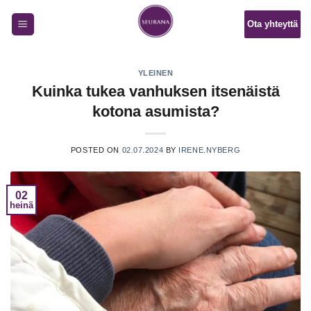
Skip
Ota yhteyttä
to
content
YLEINEN
Kuinka tukea vanhuksen itsenäistä
kotona asumista?
POSTED ON
02.07.2024
BY
IRENE.NYBERG
02
heinä