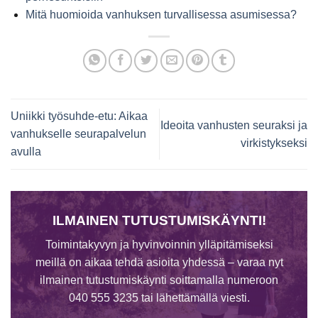
Mitä huomioida vanhuksen turvallisessa asumisessa?
Uniikki työsuhde-etu: Aikaa
Ideoita vanhusten seuraksi ja
vanhukselle seurapalvelun
virkistykseksi
avulla
ILMAINEN TUTUSTUMISKÄYNTI!
Toimintakyvyn ja hyvinvoinnin ylläpitämiseksi
meillä on aikaa tehdä asioita yhdessä – varaa nyt
ilmainen tutustumiskäynti soittamalla numeroon
040 555 3235 tai lähettämällä viesti.