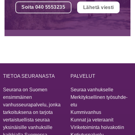
Soita 040 5553235
Lähetä viesti
TIETOA SEURANASTA
PALVELUT
Seurana on Suomen
Seuraa vanhukselle
ensimmäinen
Merkityksellinen työsuhde-
vanhusseurapalvelu, jonka
etu
tarkoituksena on tarjota
Kummivanhus
vertaistuellista seuraa
Kunnat ja veteraanit
yksinäisille vanhuksille
Viriketoiminta hoivakotiin
kaikkialla Suomessa.
Kotiutuspalvelu