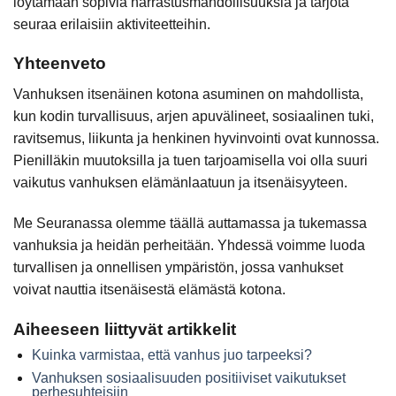
löytämään sopivia harrastusmahdollisuuksia ja tarjota
seuraa erilaisiin aktiviteetteihin.
Yhteenveto
Vanhuksen itsenäinen kotona asuminen on mahdollista,
kun kodin turvallisuus, arjen apuvälineet, sosiaalinen tuki,
ravitsemus, liikunta ja henkinen hyvinvointi ovat kunnossa.
Pienilläkin muutoksilla ja tuen tarjoamisella voi olla suuri
vaikutus vanhuksen elämänlaatuun ja itsenäisyyteen.
Me Seuranassa olemme täällä auttamassa ja tukemassa
vanhuksia ja heidän perheitään. Yhdessä voimme luoda
turvallisen ja onnellisen ympäristön, jossa vanhukset
voivat nauttia itsenäisestä elämästä kotona.
Aiheeseen liittyvät artikkelit
Kuinka varmistaa, että vanhus juo tarpeeksi?
Vanhuksen sosiaalisuuden positiiviset vaikutukset
perhesuhteisiin