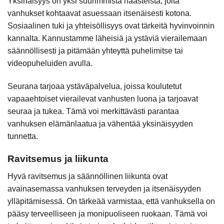
Yksinäisyys on yksi suurimmista haasteista, joita
vanhukset kohtaavat asuessaan itsenäisesti kotona.
Sosiaalinen tuki ja yhteisöllisyys ovat tärkeitä hyvinvoinnin
kannalta. Kannustamme läheisiä ja ystäviä vierailemaan
säännöllisesti ja pitämään yhteyttä puhelimitse tai
videopuheluiden avulla.
Seurana tarjoaa ystäväpalvelua, joissa koulutetut
vapaaehtoiset vierailevat vanhusten luona ja tarjoavat
seuraa ja tukea. Tämä voi merkittävästi parantaa
vanhuksen elämänlaatua ja vähentää yksinäisyyden
tunnetta.
Ravitsemus ja liikunta
Hyvä ravitsemus ja säännöllinen liikunta ovat
avainasemassa vanhuksen terveyden ja itsenäisyyden
ylläpitämisessä. On tärkeää varmistaa, että vanhuksella on
pääsy terveelliseen ja monipuoliseen ruokaan. Tämä voi