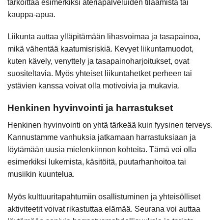
tarkoittaa esimerkiksi ateriapalveluiden tilaamista tai
kauppa-apua.
Liikunta auttaa ylläpitämään lihasvoimaa ja tasapainoa,
mikä vähentää kaatumisriskiä. Kevyet liikuntamuodot,
kuten kävely, venyttely ja tasapainoharjoitukset, ovat
suositeltavia. Myös yhteiset liikuntahetket perheen tai
ystävien kanssa voivat olla motivoivia ja mukavia.
Henkinen hyvinvointi ja harrastukset
Henkinen hyvinvointi on yhtä tärkeää kuin fyysinen terveys.
Kannustamme vanhuksia jatkamaan harrastuksiaan ja
löytämään uusia mielenkiinnon kohteita. Tämä voi olla
esimerkiksi lukemista, käsitöitä, puutarhanhoitoa tai
musiikin kuuntelua.
Myös kulttuuritapahtumiin osallistuminen ja yhteisölliset
aktiviteetit voivat rikastuttaa elämää. Seurana voi auttaa