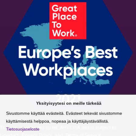
Yksityisyytesi on meille tärkeää
Sivustomme käyttää evästeitä. Evästeet tekevät sivustomme
käyttämisestä helppoa, nopeaa ja käyttäjäystävällistä.
This site is protected by reCAPTCHA and is subject to
Tietosuojaseloste
Google's
Privacy Policy
and
Terms of Service
.