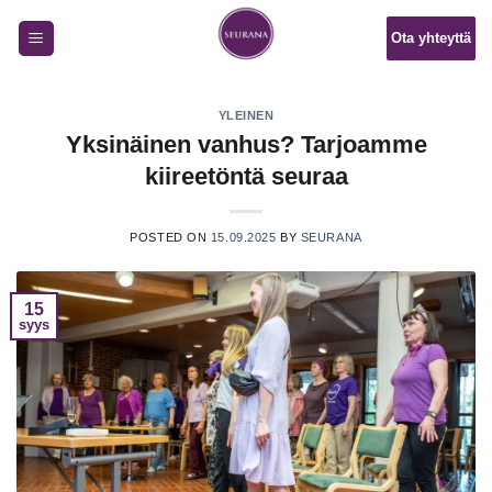
Skip
Ota yhteyttä
to
content
YLEINEN
Yksinäinen vanhus? Tarjoamme
kiireetöntä seuraa
POSTED ON
15.09.2025
BY
SEURANA
15
syys