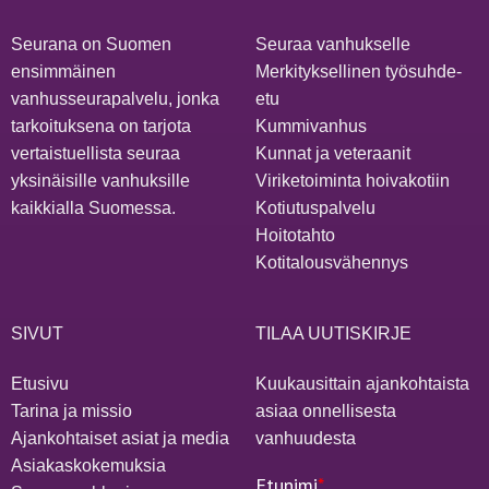
Seurana on Suomen
Seuraa vanhukselle
ensimmäinen
Merkityksellinen työsuhde-
vanhusseurapalvelu, jonka
etu
tarkoituksena on tarjota
Kummivanhus
vertaistuellista seuraa
Kunnat ja veteraanit
yksinäisille vanhuksille
Viriketoiminta hoivakotiin
kaikkialla Suomessa.
Kotiutuspalvelu
Hoitotahto
Kotitalousvähennys
SIVUT
TILAA UUTISKIRJE
Etusivu
Kuukausittain ajankohtaista
Tarina ja missio
asiaa onnellisesta
Ajankohtaiset asiat ja media
vanhuudesta
Asiakaskokemuksia