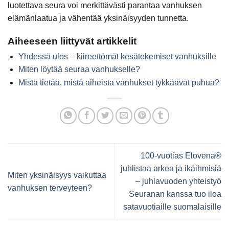
luotettava seura voi merkittävästi parantaa vanhuksen
elämänlaatua ja vähentää yksinäisyyden tunnetta.
Aiheeseen liittyvät artikkelit
Yhdessä ulos – kiireettömät kesätekemiset vanhuksille
Miten löytää seuraa vanhukselle?
Mistä tietää, mistä aiheista vanhukset tykkäävät puhua?
100-vuotias Elovena®
juhlistaa arkea ja ikäihmisiä
Miten yksinäisyys vaikuttaa
– juhlavuoden yhteistyö
vanhuksen terveyteen?
Seuranan kanssa tuo iloa
satavuotiaille suomalaisille