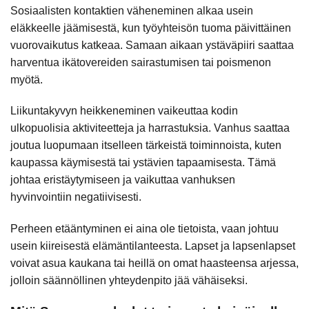
Sosiaalisten kontaktien väheneminen alkaa usein
eläkkeelle jäämisestä, kun työyhteisön tuoma päivittäinen
vuorovaikutus katkeaa. Samaan aikaan ystäväpiiri saattaa
harventua ikätovereiden sairastumisen tai poismenon
myötä.
Liikuntakyvyn heikkeneminen vaikeuttaa kodin
ulkopuolisia aktiviteetteja ja harrastuksia. Vanhus saattaa
joutua luopumaan itselleen tärkeistä toiminnoista, kuten
kaupassa käymisestä tai ystävien tapaamisesta. Tämä
johtaa eristäytymiseen ja vaikuttaa vanhuksen
hyvinvointiin negatiivisesti.
Perheen etääntyminen ei aina ole tietoista, vaan johtuu
usein kiireisestä elämäntilanteesta. Lapset ja lapsenlapset
voivat asua kaukana tai heillä on omat haasteensa arjessa,
jolloin säännöllinen yhteydenpito jää vähäiseksi.