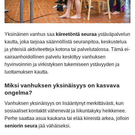
Yksinäinen vanhus saa
kiireetöntä seuraa
ystäväpalvelun
kautta, joka tarjoaa säännöllistä seuranpitoa, keskustelua
ja yhteisiä aktiviteetteja kotona tai palvelutalossa. Tämä ei-
sairaanhoidollinen palvelu keskittyy vanhuksen
hyvinvoinnin ja virkistyksen tukemiseen ystävyyden ja
luottamuksen kautta.
Miksi vanhuksen yksinäisyys on kasvava
ongelma?
Vanhuksen yksinäisyys on lisääntynyt merkittävästi, kun
sosiaaliset kontaktit vähenevät ja liikuntakyky heikkenee.
Perhe saattaa asua kaukana tai elää kiireistä arkea, jolloin
seniorin seura
jää vähäiseksi.