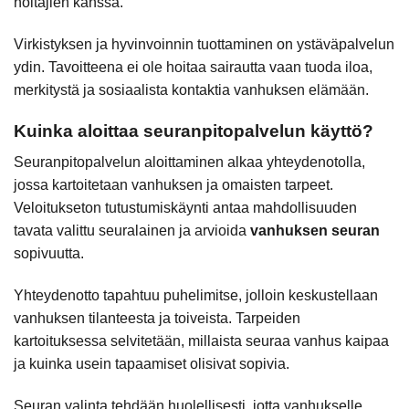
hoitajien kanssa.
Virkistyksen ja hyvinvoinnin tuottaminen on ystäväpalvelun
ydin. Tavoitteena ei ole hoitaa sairautta vaan tuoda iloa,
merkitystä ja sosiaalista kontaktia vanhuksen elämään.
Kuinka aloittaa seuranpitopalvelun käyttö?
Seuranpitopalvelun aloittaminen alkaa yhteydenotolla,
jossa kartoitetaan vanhuksen ja omaisten tarpeet.
Veloitukseton tutustumiskäynti antaa mahdollisuuden
tavata valittu seuralainen ja arvioida
vanhuksen seuran
sopivuutta.
Yhteydenotto tapahtuu puhelimitse, jolloin keskustellaan
vanhuksen tilanteesta ja toiveista. Tarpeiden
kartoituksessa selvitetään, millaista seuraa vanhus kaipaa
ja kuinka usein tapaamiset olisivat sopivia.
Seuran valinta tehdään huolellisesti, jotta vanhukselle