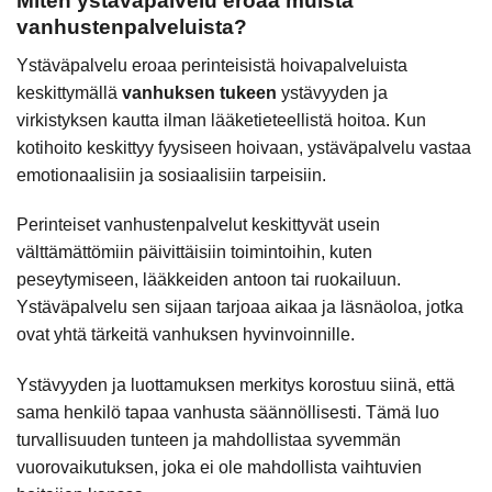
Miten ystäväpalvelu eroaa muista
vanhustenpalveluista?
Ystäväpalvelu eroaa perinteisistä hoivapalveluista
keskittymällä
vanhuksen tukeen
ystävyyden ja
virkistyksen kautta ilman lääketieteellistä hoitoa. Kun
kotihoito keskittyy fyysiseen hoivaan, ystäväpalvelu vastaa
emotionaalisiin ja sosiaalisiin tarpeisiin.
Perinteiset vanhustenpalvelut keskittyvät usein
välttämättömiin päivittäisiin toimintoihin, kuten
peseytymiseen, lääkkeiden antoon tai ruokailuun.
Ystäväpalvelu sen sijaan tarjoaa aikaa ja läsnäoloa, jotka
ovat yhtä tärkeitä vanhuksen hyvinvoinnille.
Ystävyyden ja luottamuksen merkitys korostuu siinä, että
sama henkilö tapaa vanhusta säännöllisesti. Tämä luo
turvallisuuden tunteen ja mahdollistaa syvemmän
vuorovaikutuksen, joka ei ole mahdollista vaihtuvien