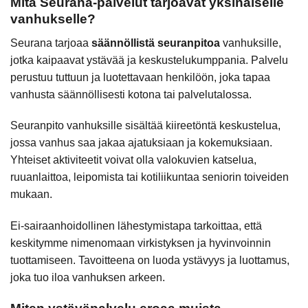
Mitä Seurana-palvelut tarjoavat yksinäiselle
vanhukselle?
Seurana tarjoaa
säännöllistä seuranpitoa
vanhuksille,
jotka kaipaavat ystävää ja keskustelukumppania. Palvelu
perustuu tuttuun ja luotettavaan henkilöön, joka tapaa
vanhusta säännöllisesti kotona tai palvelutalossa.
Seuranpito vanhuksille sisältää kiireetöntä keskustelua,
jossa vanhus saa jakaa ajatuksiaan ja kokemuksiaan.
Yhteiset aktiviteetit voivat olla valokuvien katselua,
ruuanlaittoa, leipomista tai kotiliikuntaa seniorin toiveiden
mukaan.
Ei-sairaanhoidollinen lähestymistapa tarkoittaa, että
keskitymme nimenomaan virkistyksen ja hyvinvoinnin
tuottamiseen. Tavoitteena on luoda ystävyys ja luottamus,
joka tuo iloa vanhuksen arkeen.