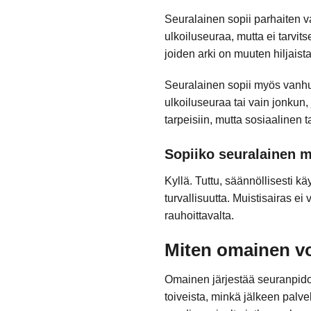
Seuralainen sopii parhaiten va
ulkoiluseuraa, mutta ei tarvits
joiden arki on muuten hiljaist
Seuralainen sopii myös vanhuks
ulkoiluseuraa tai vain jonkun,
tarpeisiin, mutta sosiaalinen t
Sopiiko seuralainen m
Kyllä. Tuttu, säännöllisesti kä
turvallisuutta. Muistisairas ei
rauhoittavalta.
Miten omainen vo
Omainen järjestää seuranpidon
toiveista, minkä jälkeen palve