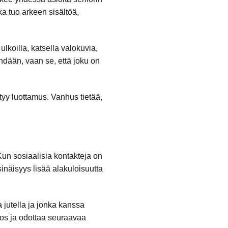
a tuo arkeen sisältöä,
koilla, katsella valokuvia,
ehdään, vaan se, että joku on
yy luottamus. Vanhus tietää,
Kun sosiaalisia kontakteja on
inäisyys lisää alakuloisuutta
 jutella ja jonka kanssa
ulos ja odottaa seuraavaa