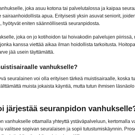
nhukselle, joka asuu kotona tai palvelutalossa ja kaipaa seuraa,
e sairaanhoidollista apua. Erityisesti yksin asuvat seniorit, joid
a, hyötyvät eniten säännöllisestä seuranpidosta.
elle, joka on jo kotihoidon tai hoivakodin palvelujen piirissä,
 jonka kanssa viettää aikaa ilman hoidollista tarkoitusta. Hoitopa
arve jää usein täyttämättä.
uistisairaalle vanhukselle?
yvä seuralainen voi olla erityisen tärkeä muistisairaalle, koska t
 välttämättä muista jokaista käyntiä, mutta tutun ihmisen läsnäolo 
i järjestää seuranpidon vanhukselle
 vanhukselle ottamalla yhteyttä ystäväpalveluun, kertomalla v
lu valitsee sopivan seuralaisen ja sopii tutustumiskäynnin. Pro