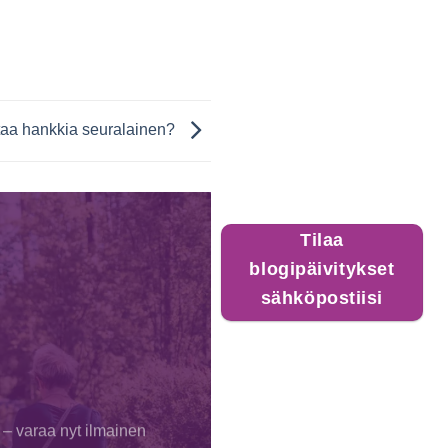
ttaa hankkia seuralainen?
Tilaa
blogipäivitykset
sähköpostiisi
 – varaa nyt ilmainen