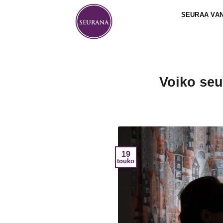
Skip
SEURAA VA
to
content
Voiko seu
19
touko