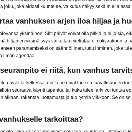
ja joku, joka aidosti kuuntelee, vaikutus näkyy sekä mielialassa
rtaa vanhuksen arjen iloa hiljaa ja 
vansa yksinäinen. Silti päivät voivat olla pitkiä ja hiljaisia, 
mä hiljainen yksinäisyys vaikuttaa mielialaan, motivaatioon ja h
lanteen parantamiseksi on säännöllinen, tuttu ihminen, joka tulee
 ja ilman agendaa.
euranpito ei riitä, kun vanhus tarvi
untua hyvältä hetkessä, mutta ne eivät luo sitä turvallisuuden tu
illoin seuraava käynti tapahtuu tai kuka tulee, arki voi tuntua e
n aikaan, rakentaa luottamusta ja tuo rytmiä viikkoon. Se on se 
vanhukselle tarkoittaa?
nkilö, joka käy säännöllisesti seurana, kuuntelee, juttelee ja t