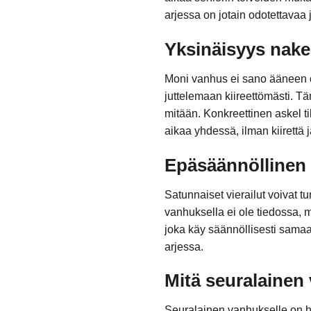
arjessa on jotain odotettavaa 
Yksinäisyys nake
Moni vanhus ei sano ääneen ole
juttelemaan kiireettömästi. Tä
mitään. Konkreettinen askel ti
aikaa yhdessä, ilman kiirettä
Epäsäännöllinen s
Satunnaiset vierailut voivat t
vanhuksella ei ole tiedossa, m
joka käy säännöllisesti samaa
arjessa.
Mitä seuralainen 
Seuralainen vanhukselle on he