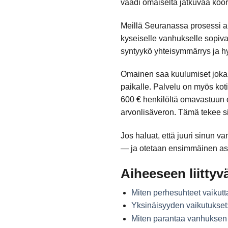
vaadi omaiselta jatkuvaa koor
Meillä Seuranassa prosessi al
kyseiselle vanhukselle sopiv
syntyykö yhteisymmärrys ja hy
Omainen saa kuulumiset jokais
paikalle. Palvelu on myös ko
600 € henkilöltä omavastuun ol
arvonlisäveron. Tämä tekee si
Jos haluat, että juuri sinun v
— ja otetaan ensimmäinen aske
Aiheeseen liittyvä
Miten perhesuhteet vaikut
Yksinäisyyden vaikutukset
Miten parantaa vanhuksen 