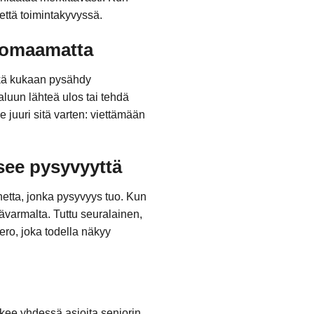
 että toimintakyvyssä.
huomaamatta
eikä kukaan pysähdy
aluun lähteä ulos tai tehdä
 juuri sitä varten: viettämään
tsee pysyvyyttä
nnetta, jonka pysyvyys tuo. Kun
pävarmalta. Tuttu seuralainen,
ero, joka todella näkyy
ekee yhdessä asioita seniorin