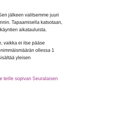
 Sen jälkeen valitsemme juuri
nnin. Tapaamisella katsotaan,
käyntien aikatauluista.
 vaikka ei itse pääse
 enimmäismäärän ollessa 1
isältää yleisen
e teille sopivan Seuralaisen