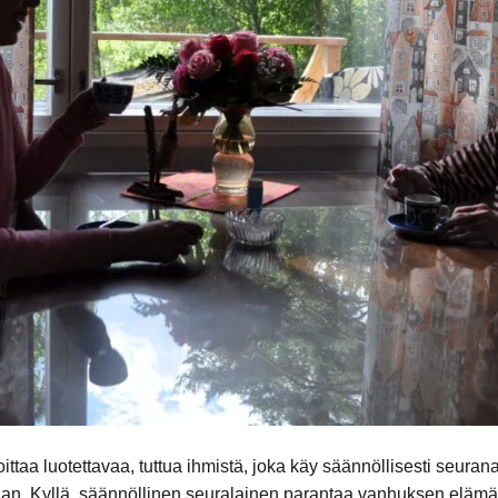
taa luotettavaa, tuttua ihmistä, joka käy säännöllisesti seurana, 
aan. Kyllä, säännöllinen seuralainen parantaa vanhuksen elämän