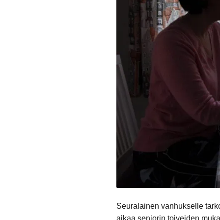
Seuralainen vanhukselle tarkoit
aikaa seniorin toiveiden muk