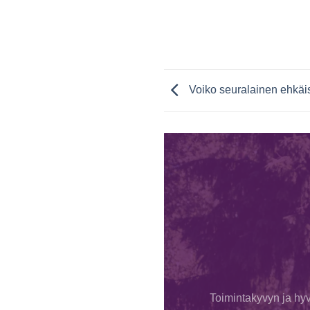
Voiko seuralainen ehkäi
Toimintakyvyn ja hyv