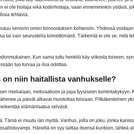
 ei ole hoitaja eikä kodinhoitaja, vaan ennemminkin ystävä, jok
isia tehtäviä.
tuu seniorin omiin kiinnostuksen kohteisiin. Yhdessä voidaan ul
a tai vain seurustella kiireettömästi. Tärkeintä ei ole se, mitä t
donmukainen. Kun sama tuttu henkilö käy viikosta toiseen, synt
sessään tuo turvaa ja iloa odottaa.
 on niin haitallista vanhukselle?
en mielialaan, motivaatioon ja jopa fyysiseen toimintakykyyn. 
ähenee ja päivät alkavat muistuttaa toisiaan. Pitkäkestoinen yks
a heikentää elämänlaatua selvästi.
tä. Tämä ei muutu iän myötä. Vanhus, jolla on joku, jonka kanssa
 osallistuvampi. Hänellä on syy laittaa itsensä kuntoon, lähteä 