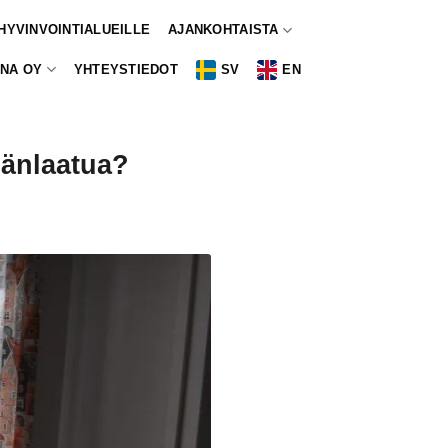
 HYVINVOINTIALUEILLE
AJANKOHTAISTA
NA OY
YHTEYSTIEDOT
SV
EN
mänlaatua?