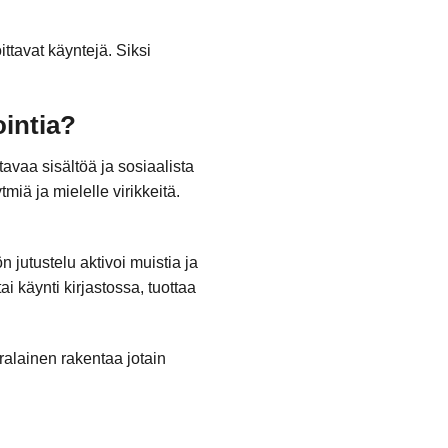
ttavat käyntejä. Siksi
intia?
avaa sisältöä ja sosiaalista
miä ja mielelle virikkeitä.
n jutustelu aktivoi muistia ja
i käynti kirjastossa, tuottaa
alainen rakentaa jotain