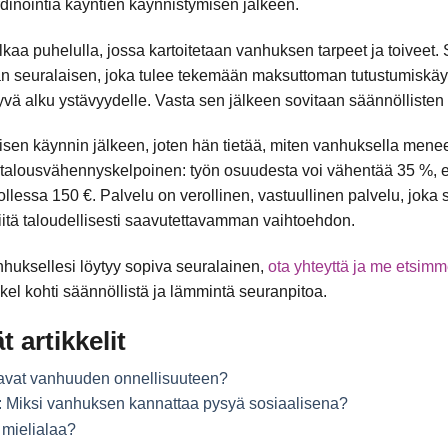
dinointia käyntien käynnistymisen jälkeen.
kaa puhelulla, jossa kartoitetaan vanhuksen tarpeet ja toiveet.
an seuralaisen, joka tulee tekemään maksuttoman tutustumiskäy
vä alku ystävyydelle. Vasta sen jälkeen sovitaan säännöllisten 
en käynnin jälkeen, joten hän tietää, miten vanhuksella menee,
titalousvähennyskelpoinen: työn osuudesta voi vähentää 35 %,
lessa 150 €. Palvelu on verollinen, vastuullinen palvelu, joka s
itä taloudellisesti saavutettavamman vaihtoehdon.
anhuksellesi löytyy sopiva seuralainen,
ota yhteyttä ja me etsimm
l kohti säännöllistä ja lämmintä seuranpitoa.
t artikkelit
tavat vanhuuden onnellisuuteen?
: Miksi vanhuksen kannattaa pysyä sosiaalisena?
mielialaa?