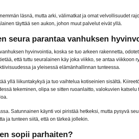
nemmän läsnä, mutta arki, välimatkat ja omat velvollisuudet rajoi
lainen täyttää sen aukon, johon muut palvelut eivät yllä.
en seura parantaa vanhuksen hyvinvo
anhuksen hyvinvointia, koska se tuo arkeen rakennetta, odotett
tää, että tuttu seuralainen käy joka viikko, se antaa viikkoon ryt
ktiivisuudessa ja yleisessä elämänhallinnan tunteessa.
ä yllä liikuntakykyä ja tuo vaihtelua kotiseinien sisältä. Kiireetö
essä tekeminen, olipa se sitten ruoanlaitto, valokuvien katselu ta
loa.
a. Satunnainen käynti voi piristää hetkeksi, mutta pysyvä seur
a ja tunteen siitä, että on tärkeä jollekin.
en sopii parhaiten?