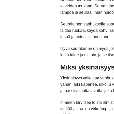
toiveiden mukaan. Seuralainen
lämpöä ja seuraa ilman hoidoll
Seuralainen vanhukselle sopeu
laittaa ruokaa, käydä kahvilass
läsnä ja aidosti kiinnostunut.
Hyvä seuralainen on myös joh
kuka tulee ja milloin, ja se it
Miksi yksinäisyys
Yksinäisyys vaikuttaa vanhuks
vähän, arki kapenee, ulkoilu v
ja passiivisuutta tavalla, jok
Ihminen tarvitsee toista ihmis
viettää aikaa, on virkeämpi ja