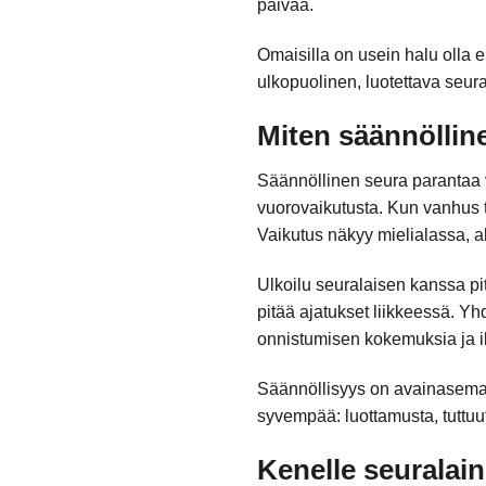
päivää.
Omaisilla on usein halu olla e
ulkopuolinen, luotettava seura
Miten säännöllin
Säännöllinen seura parantaa v
vuorovaikutusta. Kun vanhus tie
Vaikutus näkyy mielialassa, a
Ulkoilu seuralaisen kanssa pitä
pitää ajatukset liikkeessä. Yhd
onnistumisen kokemuksia ja i
Säännöllisyys on avainasemass
syvempää: luottamusta, tuttuutt
Kenelle seuralain