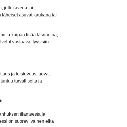
 juttukaveria tai
en läheiset asuvat kaukana tai
 mutta kaipaa lisää läsnäoloa,
lvelut vastaavat fyysisiin
uttuus ja toistuvuus luovat
tuntuu turvalliselta ja
?
anhuksen tilanteesta ja
sessi on suoraviivainen eikä