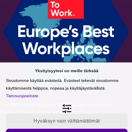
Yksityisyytesi on meille tärkeää
Sivustomme käyttää evästeitä. Evästeet tekevät sivustomme
käyttämisestä helppoa, nopeaa ja käyttäjäystävällistä.
Tietosuojaseloste
This site is protected by reCAPTCHA and is subject to
Google's
Privacy Policy
and
Terms of Service
.
Hyväksyn vain välttämättömät