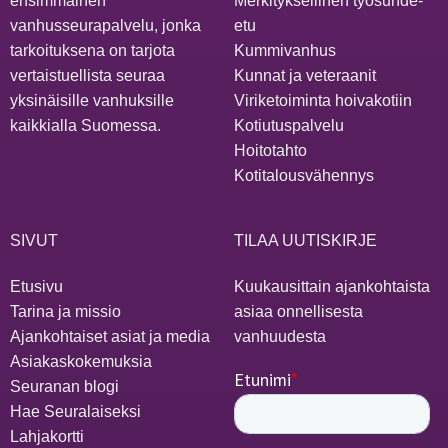
ensimmäinen
Merkityksellinen työsuhde-
vanhusseurapalvelu, jonka
etu
tarkoituksena on tarjota
Kummivanhus
vertaistuellista seuraa
Kunnat ja veteraanit
yksinäisille vanhuksille
Viriketoiminta hoivakotiin
kaikkialla Suomessa.
Kotiutuspalvelu
Hoitotahto
Kotitalousvähennys
SIVUT
TILAA UUTISKIRJE
Etusivu
Kuukausittain ajankohtaista
Tarina ja missio
asiaa onnellisesta
Ajankohtaiset asiat ja media
vanhuudesta
Asiakaskokemuksia
Seuranan blogi
Hae Seuralaiseksi
Lahjakortti