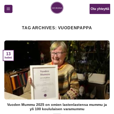
Skip
Ota yhteyttä
to
content
TAG ARCHIVES:
VUODENPAPPA
13
helmi
Vuoden Mummu 2025 on omien lastenlastensa mummu ja
yli 100 koululaisen varamummu