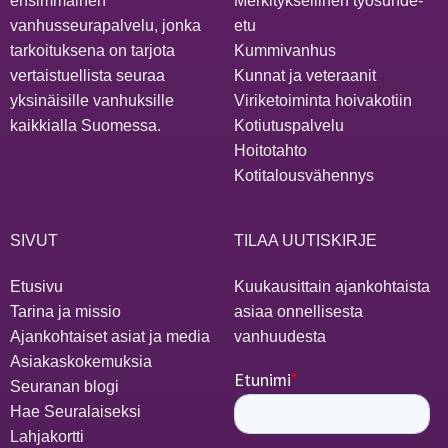
ensimmäinen
Merkityksellinen työsuhde-
vanhusseurapalvelu, jonka
etu
tarkoituksena on tarjota
Kummivanhus
vertaistuellista seuraa
Kunnat ja veteraanit
yksinäisille vanhuksille
Viriketoiminta hoivakotiin
kaikkialla Suomessa.
Kotiutuspalvelu
Hoitotahto
Kotitalousvähennys
SIVUT
TILAA UUTISKIRJE
Etusivu
Kuukausittain ajankohtaista
Tarina ja missio
asiaa onnellisesta
Ajankohtaiset asiat ja media
vanhuudesta
Asiakaskokemuksia
Seuranan blogi
Hae Seuralaiseksi
Lahjakortti