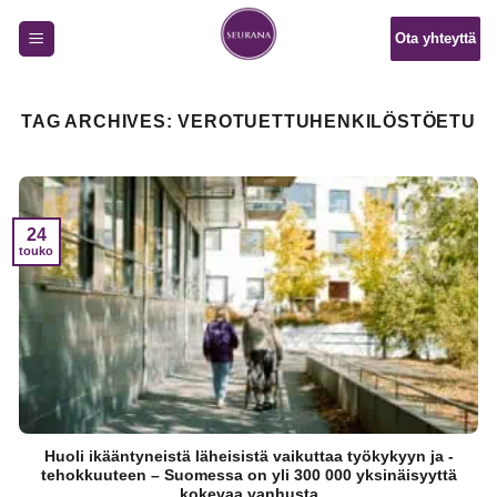
Skip
Ota yhteyttä
to
content
TAG ARCHIVES:
VEROTUETTUHENKILÖSTÖETU
24
touko
Huoli ikääntyneistä läheisistä vaikuttaa työkykyyn ja -
tehokkuuteen – Suomessa on yli 300 000 yksinäisyyttä
kokevaa vanhusta