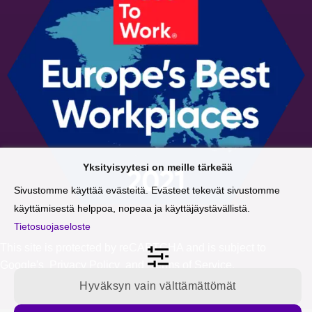
Yksityisyytesi on meille tärkeää
Sivustomme käyttää evästeitä. Evästeet tekevät sivustomme
käyttämisestä helppoa, nopeaa ja käyttäjäystävällistä.
Tietosuojaseloste
This site is protected by reCAPTCHA and is subject to
Google's
Privacy Policy
and
Terms of Service
.
Hyväksyn vain välttämättömät