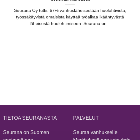
Seurana Oy tutki: 67% vanhusläheisestään huolehtivista,
työssäkäyvistä omaisista käyttää työaikaa ikääntyvästä
läheisestä huolehtimiseen. Seurana on...
TIETOA SEURANASTA
PALVELUT
Seurana on Suomen
Seuraa vanhukselle