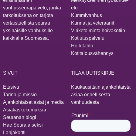
ensimmäinen
Merkityksellinen työsuhde-
vanhusseurapalvelu, jonka
etu
tarkoituksena on tarjota
Kummivanhus
vertaistuellista seuraa
Kunnat ja veteraanit
yksinäisille vanhuksille
Viriketoiminta hoivakotiin
kaikkialla Suomessa.
Kotiutuspalvelu
Hoitotahto
Kotitalousvähennys
SIVUT
TILAA UUTISKIRJE
Etusivu
Kuukausittain ajankohtaista
Tarina ja missio
asiaa onnellisesta
Ajankohtaiset asiat ja media
vanhuudesta
Asiakaskokemuksia
Seuranan blogi
Hae Seuralaiseksi
Lahjakortti