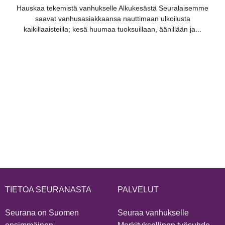
Hauskaa tekemistä vanhukselle Alkukesästä Seuralaisemme
saavat vanhusasiakkaansa nauttimaan ulkoilusta
kaikillaaisteilla; kesä huumaa tuoksuillaan, äänillään ja...
TIETOA SEURANASTA
PALVELUT
Seurana on Suomen
Seuraa vanhukselle