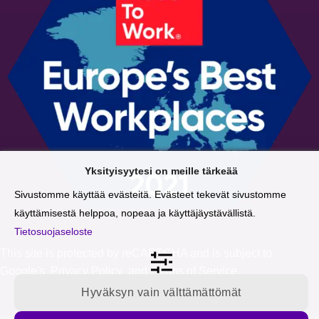
Yksityisyytesi on meille tärkeää
Sivustomme käyttää evästeitä. Evästeet tekevät sivustomme
käyttämisestä helppoa, nopeaa ja käyttäjäystävällistä.
Tietosuojaseloste
This site is protected by reCAPTCHA and is subject to
Google's
Privacy Policy
and
Terms of Service
.
Hyväksyn vain välttämättömät