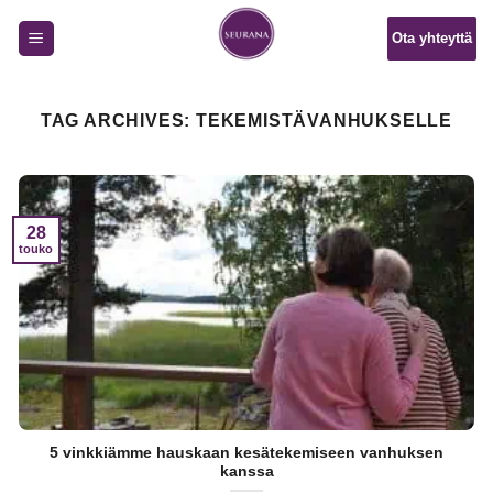
Skip
Ota yhteyttä
to
content
TAG ARCHIVES:
TEKEMISTÄVANHUKSELLE
28
touko
5 vinkkiämme hauskaan kesätekemiseen vanhuksen
kanssa