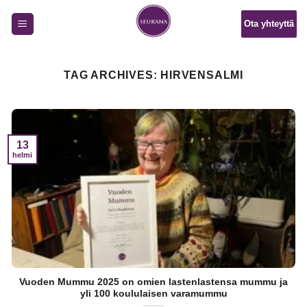
Skip
Ota yhteyttä
to
content
TAG ARCHIVES:
HIRVENSALMI
13
helmi
Vuoden Mummu 2025 on omien lastenlastensa mummu ja
yli 100 koululaisen varamummu