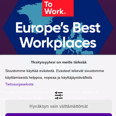
Yksityisyytesi on meille tärkeää
Sivustomme käyttää evästeitä. Evästeet tekevät sivustomme
käyttämisestä helppoa, nopeaa ja käyttäjäystävällistä.
Tietosuojaseloste
This site is protected by reCAPTCHA and is subject to
Google's
Privacy Policy
and
Terms of Service
.
Hyväksyn vain välttämättömät