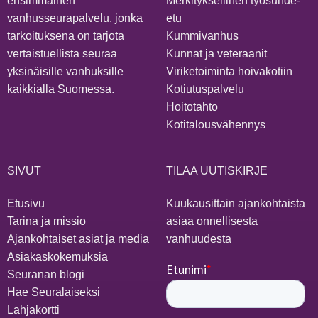
ensimmäinen
Merkityksellinen työsuhde-
vanhusseurapalvelu, jonka
etu
tarkoituksena on tarjota
Kummivanhus
vertaistuellista seuraa
Kunnat ja veteraanit
yksinäisille vanhuksille
Viriketoiminta hoivakotiin
kaikkialla Suomessa.
Kotiutuspalvelu
Hoitotahto
Kotitalousvähennys
SIVUT
TILAA UUTISKIRJE
Etusivu
Kuukausittain ajankohtaista
Tarina ja missio
asiaa onnellisesta
Ajankohtaiset asiat ja media
vanhuudesta
Asiakaskokemuksia
Seuranan blogi
Hae Seuralaiseksi
Lahjakortti