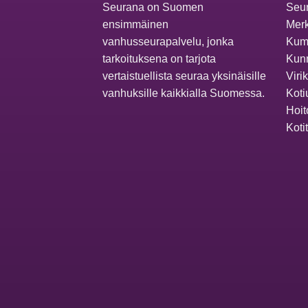
Seurana on Suomen
Seur
ensimmäinen
Merk
vanhusseurapalvelu, jonka
Kum
tarkoituksena on tarjota
Kunn
vertaistuellista seuraa yksinäisille
Viri
vanhuksille kaikkialla Suomessa.
Koti
Hoit
Koti