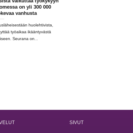
sistä vaikuttaa työkykyyn
omessa on yli 300 000
okevaa vanhusta
släheisestään huolehtivista,
yttää työaikaa ikääntyvästä
iseen. Seurana on...
VELUT
SIVUT