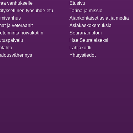
aa vanhukselle
Etusivu
ityksellinen työsuhde-etu
Tarina ja missio
mivanhus
Ajankohtaiset asiat ja media
at ja veteraanit
Asiakaskokemuksia
ketoiminta hoivakotiin
Seuranan blogi
utuspalvelu
Hae Seuralaiseksi
otahto
Lahjakortti
talousvähennys
Yhteystiedot