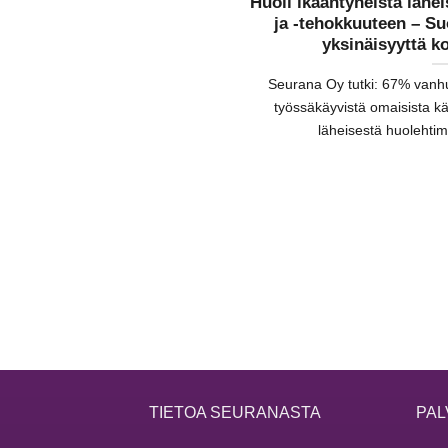
Huoli ikääntyneistä lähei
ja -tehokkuuteen – Su
yksinäisyyttä k
Seurana Oy tutki: 67% vanhu
työssäkäyvistä omaisista kä
läheisestä huolehtim
TIETOA SEURANASTA
PAL