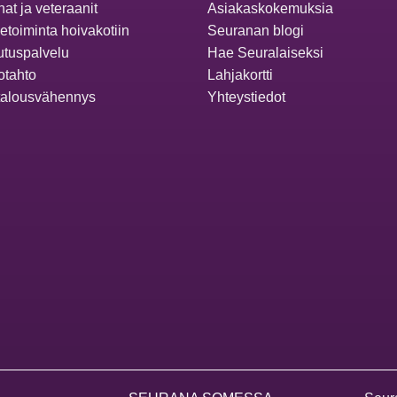
at ja veteraanit
Asiakaskokemuksia
ketoiminta hoivakotiin
Seuranan blogi
utuspalvelu
Hae Seuralaiseksi
otahto
Lahjakortti
talousvähennys
Yhteystiedot