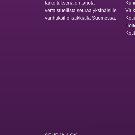
tarkoituksena on tarjota
Kunn
vertaistuellista seuraa yksinäisille
Viri
vanhuksille kaikkialla Suomessa.
Koti
Hoit
Koti