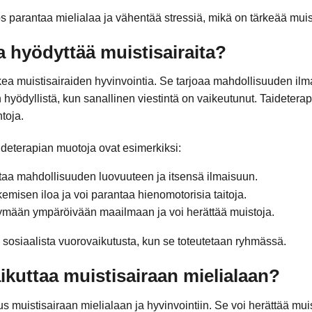
 parantaa mielialaa ja vähentää stressiä, mikä on tärkeää muist
a hyödyttää muistisairaita?
ea muistisairaiden hyvinvointia. Se tarjoaa mahdollisuuden ilmai
en hyödyllistä, kun sanallinen viestintä on vaikeutunut. Taideter
ntoja.
taideterapian muotoja ovat esimerkiksi:
taa mahdollisuuden luovuuteen ja itsensä ilmaisuun.
ekemisen iloa ja voi parantaa hienomotorisia taitoja.
tymään ympäröivään maailmaan ja voi herättää muistoja.
 sosiaalista vuorovaikutusta, kun se toteutetaan ryhmässä.
ikuttaa muistisairaan mielialaan?
s muistisairaan mielialaan ja hyvinvointiin. Se voi herättää mui