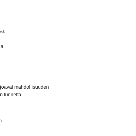
sa.
aa.
arjoavat mahdollisuuden
n tunnetta.
a.