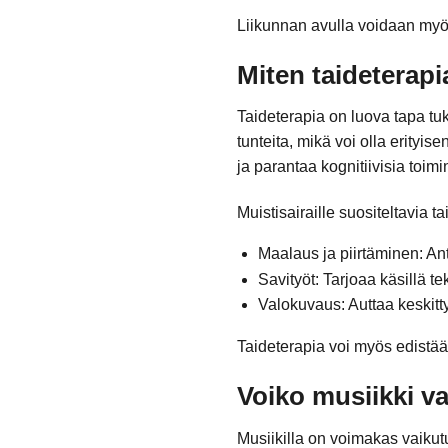
Liikunnan avulla voidaan myös
Miten taideterapi
Taideterapia on luova tapa tuk
tunteita, mikä voi olla erityis
ja parantaa kognitiivisia toimi
Muistisairaille suositeltavia 
Maalaus ja piirtäminen: An
Savityöt: Tarjoaa käsillä t
Valokuvaus: Auttaa keskit
Taideterapia voi myös edistää
Voiko musiikki va
Musiikilla on voimakas vaikutu