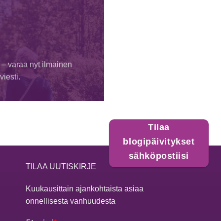
 – varaa nyt ilmainen
iesti.
Tilaa
blogipäivitykset
sähköpostiisi
TILAA UUTISKIRJE
Kuukausittain ajankohtaista asiaa
onnellisesta vanhuudesta