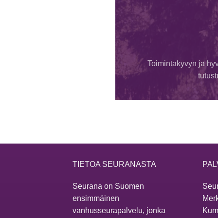
Toimintakyvyn ja hyv
tutus
TIETOA SEURANASTA
PAL
Seurana on Suomen
Seur
ensimmäinen
Merk
vanhusseurapalvelu, jonka
Kum