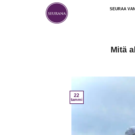
Skip
SEURAA VA
to
content
Mitä a
22
tammi