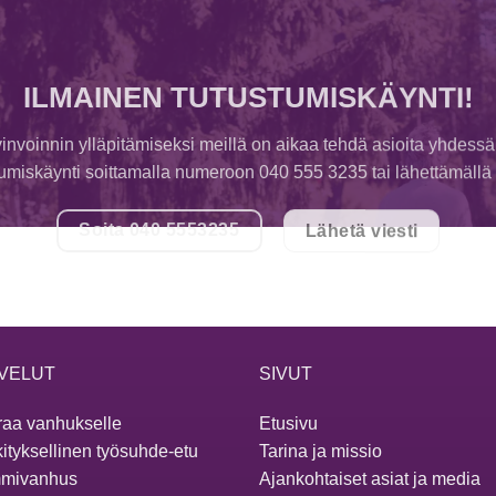
ILMAINEN TUTUSTUMISKÄYNTI!
invoinnin ylläpitämiseksi meillä on aikaa tehdä asioita yhdessä
tumiskäynti soittamalla numeroon 040 555 3235 tai lähettämällä v
Soita 040 5553235
Lähetä viesti
VELUT
SIVUT
aa vanhukselle
Etusivu
ityksellinen työsuhde-etu
Tarina ja missio
mivanhus
Ajankohtaiset asiat ja media