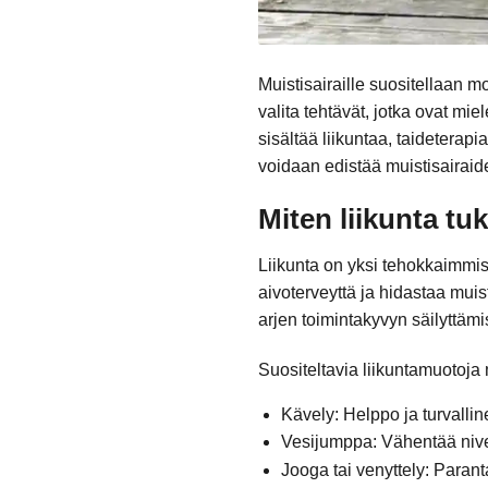
Muistisairaille suositellaan m
valita tehtävät, jotka ovat mie
sisältää liikuntaa, taideterap
voidaan edistää muistisairaid
Miten liikunta tu
Liikunta on yksi tehokkaimmis
aivoterveyttä ja hidastaa mui
arjen toimintakyvyn säilyttämi
Suositeltavia liikuntamuotoja m
Kävely: Helppo ja turvallin
Vesijumppa: Vähentää nivelt
Jooga tai venyttely: Parant