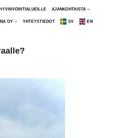
 HYVINVOINTIALUEILLE
AJANKOHTAISTA
NA OY
YHTEYSTIEDOT
SV
EN
raalle?