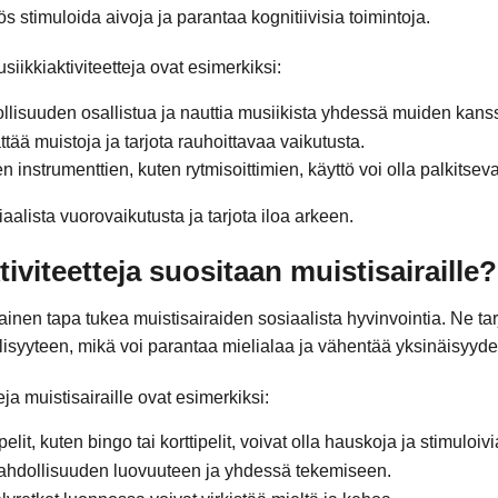
ös stimuloida aivoja ja parantaa kognitiivisia toimintoja.
usiikkiaktiviteetteja ovat esimerkiksi:
llisuuden osallistua ja nauttia musiikista yhdessä muiden kans
ttää muistoja ja tarjota rauhoittavaa vaikutusta.
n instrumenttien, kuten rytmisoittimien, käyttö voi olla palkitsev
aalista vuorovaikutusta ja tarjota iloa arkeen.
tiviteetteja suositaan muistisairaille?
ainen tapa tukea muistisairaiden sosiaalista hyvinvointia. Ne t
lisyyteen, mikä voi parantaa mielialaa ja vähentää yksinäisyyde
ja muistisairaille ovat esimerkiksi:
lit, kuten bingo tai korttipelit, voivat olla hauskoja ja stimuloivi
mahdollisuuden luovuuteen ja yhdessä tekemiseen.