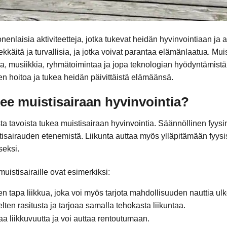
onenlaisia aktiviteetteja, jotka tukevat heidän hyvinvointiaan ja 
lekkäitä ja turvallisia, ja jotka voivat parantaa elämänlaatua. Muis
iaa, musiikkia, ryhmätoimintaa ja jopa teknologian hyödyntämistä.
en hoitoa ja tukea heidän päivittäistä elämäänsä.
kee muistisairaan hyvinvointia?
ta tavoista tukea muistisairaan hyvinvointia. Säännöllinen fyysi
stisairauden etenemistä. Liikunta auttaa myös ylläpitämään fyysi
seksi.
uistisairaille ovat esimerkiksi:
en tapa liikkua, joka voi myös tarjota mahdollisuuden nauttia ul
en rasitusta ja tarjoaa samalla tehokasta liikuntaa.
aa liikkuvuutta ja voi auttaa rentoutumaan.