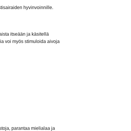
isairaiden hyvinvoinnille.
sta itseään ja käsitellä
apia voi myös stimuloida aivoja
stoja, parantaa mielialaa ja