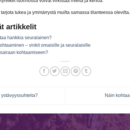
lyretket luonnossa voivat virkistää mieltä ja kehoa.
tarjota tukea ja ymmärrystä muilta samassa tilanteessa olevilta.
t artikkelit
ttaa hankkia seuralainen?
htaaminen – vinkit omaisille ja seuralaisille
isairaan kohtaamiseen?
ystävyyssuhteita?
Näin kohtaa