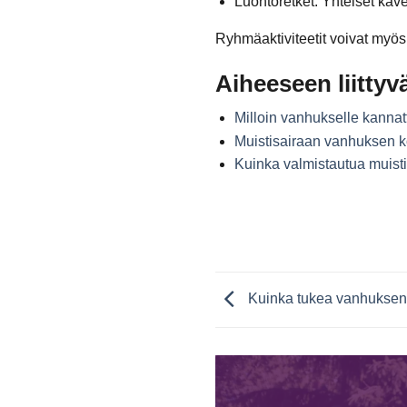
Luontoretket: Yhteiset käve
Ryhmäaktiviteetit voivat myös 
Aiheeseen liittyvä
Milloin vanhukselle kanna
Muistisairaan vanhuksen ko
Kuinka valmistautua muist
Kuinka tukea vanhuksen 