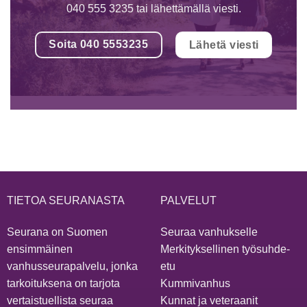
040 555 3235 tai lähettämällä viesti.
Soita 040 5553235
Lähetä viesti
TIETOA SEURANASTA
PALVELUT
Seurana on Suomen
Seuraa vanhukselle
ensimmäinen
Merkityksellinen työsuhde-
vanhusseurapalvelu, jonka
etu
tarkoituksena on tarjota
Kummivanhus
vertaistuellista seuraa
Kunnat ja veteraanit