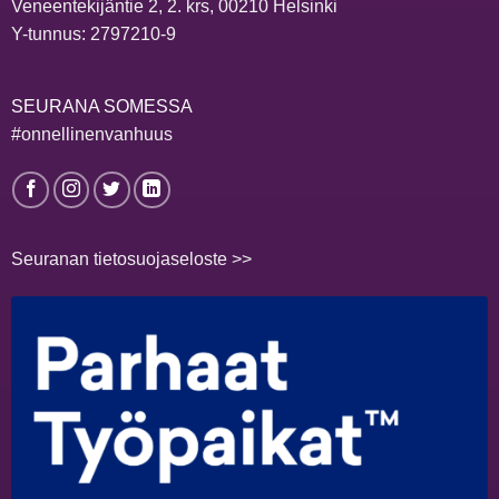
Veneentekijäntie 2, 2. krs, 00210 Helsinki
Y-tunnus: 2797210-9
SEURANA SOMESSA
#onnellinenvanhuus
Seuranan tietosuojaseloste >>