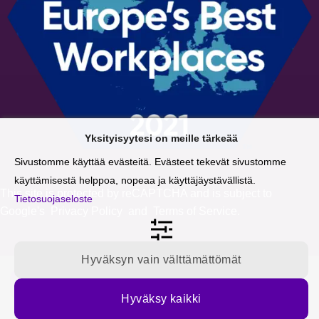
Yksityisyytesi on meille tärkeää
Sivustomme käyttää evästeitä. Evästeet tekevät sivustomme
käyttämisestä helppoa, nopeaa ja käyttäjäystävällistä.
This site is protected by reCAPTCHA and is subject to
Tietosuojaseloste
Google's
Privacy Policy
and
Terms of Service
.
Hyväksyn vain välttämättömät
Tilaa blogipäivitykset sähköpostiisi
Hyväksy kaikki