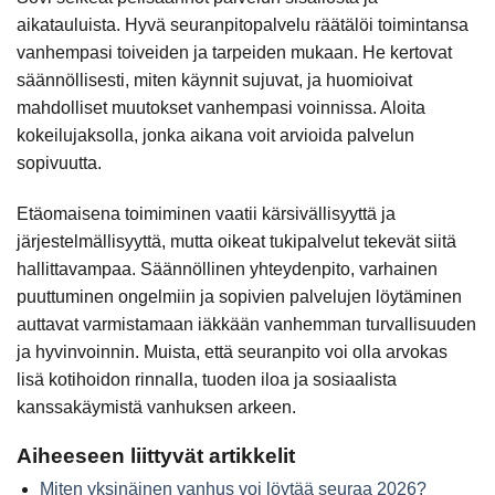
aikatauluista. Hyvä seuranpitopalvelu räätälöi toimintansa
vanhempasi toiveiden ja tarpeiden mukaan. He kertovat
säännöllisesti, miten käynnit sujuvat, ja huomioivat
mahdolliset muutokset vanhempasi voinnissa. Aloita
kokeilujaksolla, jonka aikana voit arvioida palvelun
sopivuutta.
Etäomaisena toimiminen vaatii kärsivällisyyttä ja
järjestelmällisyyttä, mutta oikeat tukipalvelut tekevät siitä
hallittavampaa. Säännöllinen yhteydenpito, varhainen
puuttuminen ongelmiin ja sopivien palvelujen löytäminen
auttavat varmistamaan iäkkään vanhemman turvallisuuden
ja hyvinvoinnin. Muista, että seuranpito voi olla arvokas
lisä kotihoidon rinnalla, tuoden iloa ja sosiaalista
kanssakäymistä vanhuksen arkeen.
Aiheeseen liittyvät artikkelit
Miten yksinäinen vanhus voi löytää seuraa 2026?