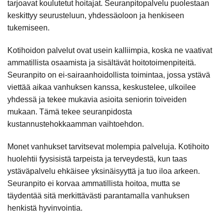
tarjoavat koulutetut hoitajat. Seuranpitopalvelu puolestaan
keskittyy seurusteluun, yhdessäoloon ja henkiseen
tukemiseen.
Kotihoidon palvelut ovat usein kalliimpia, koska ne vaativat
ammatillista osaamista ja sisältävät hoitotoimenpiteitä.
Seuranpito on ei-sairaanhoidollista toimintaa, jossa ystävä
viettää aikaa vanhuksen kanssa, keskustelee, ulkoilee
yhdessä ja tekee mukavia asioita seniorin toiveiden
mukaan. Tämä tekee seuranpidosta
kustannustehokkaamman vaihtoehdon.
Monet vanhukset tarvitsevat molempia palveluja. Kotihoito
huolehtii fyysisistä tarpeista ja terveydestä, kun taas
ystäväpalvelu ehkäisee yksinäisyyttä ja tuo iloa arkeen.
Seuranpito ei korvaa ammatillista hoitoa, mutta se
täydentää sitä merkittävästi parantamalla vanhuksen
henkistä hyvinvointia.