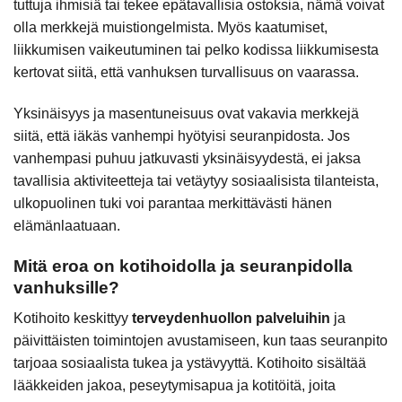
tuttuja ihmisiä tai tekee epätavallisia ostoksia, nämä voivat
olla merkkejä muistiongelmista. Myös kaatumiset,
liikkumisen vaikeutuminen tai pelko kodissa liikkumisesta
kertovat siitä, että vanhuksen turvallisuus on vaarassa.
Yksinäisyys ja masentuneisuus ovat vakavia merkkejä
siitä, että iäkäs vanhempi hyötyisi seuranpidosta. Jos
vanhempasi puhuu jatkuvasti yksinäisyydestä, ei jaksa
tavallisia aktiviteetteja tai vetäytyy sosiaalisista tilanteista,
ulkopuolinen tuki voi parantaa merkittävästi hänen
elämänlaatuaan.
Mitä eroa on kotihoidolla ja seuranpidolla
vanhuksille?
Kotihoito keskittyy
terveydenhuollon palveluihin
ja
päivittäisten toimintojen avustamiseen, kun taas seuranpito
tarjoaa sosiaalista tukea ja ystävyyttä. Kotihoito sisältää
lääkkeiden jakoa, peseytymisapua ja kotitöitä, joita