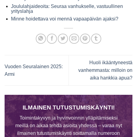
Joululahjaideoita: Seuraa vanhukselle, vastuullinen
yrityslahja
Minne hoidettava voi mennä vapaapäivän ajaksi?
Huoli ikääntyneestä
Vuoden Seuralainen 2025:
vanhemmasta: milloin on
Armi
aika hankkia apua?
ILMAINEN TUTUSTUMISKÄYNTI!
Toimintakyvyn ja hyvinvoinnin ylläpitämiseksi
meillä on aikaa tehdä asioita yhdessä – varaa nyt
ilmainen tutustumiskäynti soittamalla numeroon