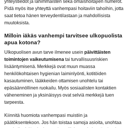
yhteystiedot ja lähimmäisten sekä omaishoitajien numerot.
Pidä myös itse yhteyttä vanhempasi hoitaviin tahoihin, jotta
saat tietoa hänen terveydentilastaan ja mahdollisista
muutoksista.
Milloin iäkäs vanhempi tarvitsee ulkopuolista
apua kotona?
Ulkopuolisen avun tarve ilmenee usein
päivittäisten
toimintojen vaikeutumisena
tai turvallisuusriskien
lisääntymisenä. Merkkejä ovat muun muassa
henkilökohtaisen hygienian laiminlyönti, kotitöiden
kasautuminen, lääkkeiden ottamisen unohtelu tai
epäsäännöllinen ruokailu. Myös sosiaalisten kontaktien
väheneminen ja yksinäisyys ovat selviä merkkejä tuen
tarpeesta.
Kiinnitä huomiota vanhempasi muistiin ja
päätöksentekoon. Jos hän toistaa samoja asioita, unohtaa