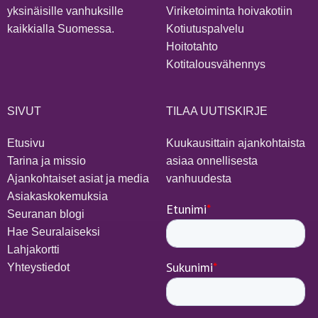
yksinäisille vanhuksille
Viriketoiminta hoivakotiin
kaikkialla Suomessa.
Kotiutuspalvelu
Hoitotahto
Kotitalousvähennys
SIVUT
TILAA UUTISKIRJE
Etusivu
Kuukausittain ajankohtaista
Tarina ja missio
asiaa onnellisesta
Ajankohtaiset asiat ja media
vanhuudesta
Asiakaskokemuksia
Seuranan blogi
Hae Seuralaiseksi
Lahjakortti
Yhteystiedot