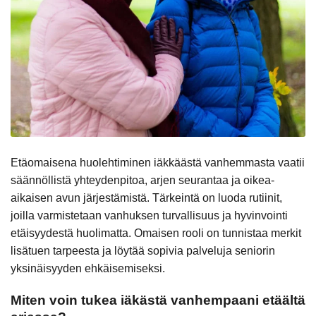
Etäomaisena huolehtiminen iäkkäästä vanhemmasta vaatii
säännöllistä yhteydenpitoa, arjen seurantaa ja oikea-
aikaisen avun järjestämistä. Tärkeintä on luoda rutiinit,
joilla varmistetaan vanhuksen turvallisuus ja hyvinvointi
etäisyydestä huolimatta. Omaisen rooli on tunnistaa merkit
lisätuen tarpeesta ja löytää sopivia palveluja seniorin
yksinäisyyden ehkäisemiseksi.
Miten voin tukea iäkästä vanhempaani etäältä