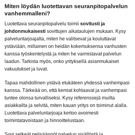
Miten löydän luotettavan seuranpitopalvelun
vanhemmalleni?
Luotettava seuranpitopalvelu toimii
sovitusti ja
johdonmukaisesti
sovittujen aikataulujen mukaan. Kysy
palveluntarjoajalta, miten he valitsevat ja kouluttavat
ystäviään, millainen on heidän kokemuksensa vanhusten
kanssa työskentelystä ja miten he varmistavat palvelun
laadun. Tarkista myös, onko yrityksellä asianmukaiset
vakuutukset ja luvat.
Tapaa mahdollinen ystävä etukäteen yhdessä vanhempasi
kanssa. Tärkeää on, että kemiat kohtaavat ja vanhempasi
tuntee olonsa turvalliseksi. Kysy referenssejä muilta
asiakkailta ja selvitä, miten kauan yritys on toiminut alalla.
Luotettava palveluntarjoaja kertoo avoimesti
toimintatavoistaan ja hinnoittelustaan.
Sovi selkeät pelisäännöt palvelun sisällöstä ja