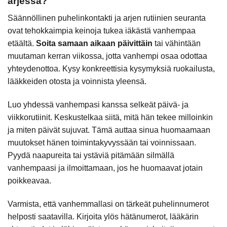
arjessa?
Säännöllinen puhelinkontakti ja arjen rutiinien seuranta
ovat tehokkaimpia keinoja tukea iäkästä vanhempaa
etäältä.
Soita samaan aikaan päivittäin
tai vähintään
muutaman kerran viikossa, jotta vanhempi osaa odottaa
yhteydenottoa. Kysy konkreettisia kysymyksiä ruokailusta,
lääkkeiden otosta ja voinnista yleensä.
Luo yhdessä vanhempasi kanssa selkeät päivä- ja
viikkorutiinit. Keskustelkaa siitä, mitä hän tekee milloinkin
ja miten päivät sujuvat. Tämä auttaa sinua huomaamaan
muutokset hänen toimintakyvyssään tai voinnissaan.
Pyydä naapureita tai ystäviä pitämään silmällä
vanhempaasi ja ilmoittamaan, jos he huomaavat jotain
poikkeavaa.
Varmista, että vanhemmallasi on tärkeät puhelinnumerot
helposti saatavilla. Kirjoita ylös hätänumerot, lääkärin