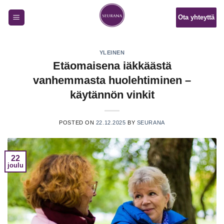
Skip
Ota yhteyttä
to
content
YLEINEN
Etäomaisena iäkkäästä
vanhemmasta huolehtiminen –
käytännön vinkit
POSTED ON
22.12.2025
BY
SEURANA
22
joulu