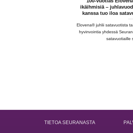
100-vuotias Elovena
ikäihmisiä – juhlavuo
kanssa tuo iloa satavu
Elovena® juhlii satavuotista t
hyvinvointia yhdessä Seuran
satavuotiaille 
TIETOA SEURANASTA
PAL