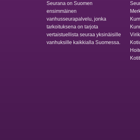
Seurana on Suomen
Seur
ensimmäinen
Merk
vanhusseurapalvelu, jonka
Kum
tarkoituksena on tarjota
Kunn
vertaistuellista seuraa yksinäisille
Viri
vanhuksille kaikkialla Suomessa.
Koti
Hoit
Koti