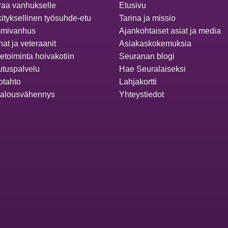
aa vanhukselle
Etusivu
ityksellinen työsuhde-etu
Tarina ja missio
mivanhus
Ajankohtaiset asiat ja media
at ja veteraanit
Asiakaskokemuksia
ketoiminta hoivakotiin
Seuranan blogi
utuspalvelu
Hae Seuralaiseksi
otahto
Lahjakortti
talousvähennys
Yhteystiedot