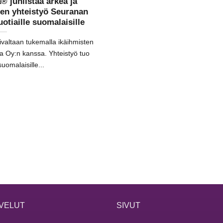
® juhlistaa arkea ja
den yhteistyö Seuranan
otiaille suomalaisille
aivaltaan tukemalla ikäihmisten
a Oy:n kanssa. Yhteistyö tuo
suomalaisille...
VELUT
SIVUT