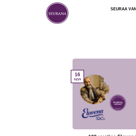
Skip
SEURAA VA
to
content
16
syys