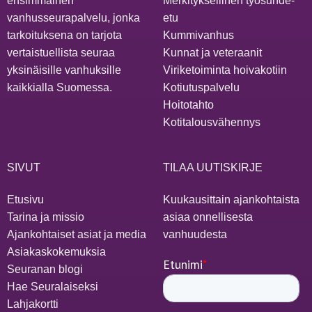
ensimmäinen
Merkityksellinen työsuhde-
vanhusseurapalvelu, jonka
etu
tarkoituksena on tarjota
Kummivanhus
vertaistuellista seuraa
Kunnat ja veteraanit
yksinäisille vanhuksille
Viriketoiminta hoivakotiin
kaikkialla Suomessa.
Kotiutuspalvelu
Hoitotahto
Kotitalousvähennys
SIVUT
TILAA UUTISKIRJE
Etusivu
Kuukausittain ajankohtaista
Tarina ja missio
asiaa onnellisesta
Ajankohtaiset asiat ja media
vanhuudesta
Asiakaskokemuksia
Seuranan blogi
Hae Seuralaiseksi
Lahjakortti