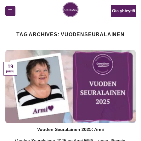
Skip
Ota yhteyttä
to
content
TAG ARCHIVES:
VUODENSEURALAINEN
19
joulu
Vuoden Seuralainen 2025: Armi
Vuoden Seuralainen 2025 on Armi Ellilä – upea, lämmin,