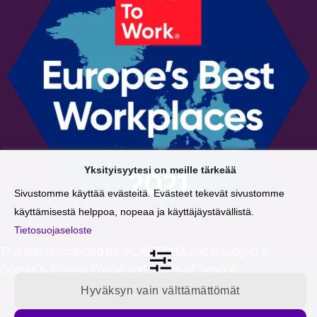
Yksityisyytesi on meille tärkeää
Sivustomme käyttää evästeitä. Evästeet tekevät sivustomme
käyttämisestä helppoa, nopeaa ja käyttäjäystävällistä.
Tietosuojaseloste
This site is protected by reCAPTCHA and is subject to
Google's
Privacy Policy
and
Terms of Service
.
Hyväksyn vain välttämättömät