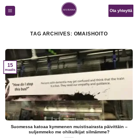
Skip
Ota yhteyttä
to
content
TAG ARCHIVES:
OMAISHOITO
15
maalis
Suomessa katoaa kymmenen muistisairasta päivittäin –
suljemmeko me ohikulkijat silmämme?