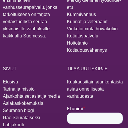
ensimmäinen
Merkityksellinen työsuhde-
vanhusseurapalvelu, jonka
etu
tarkoituksena on tarjota
Kummivanhus
vertaistuellista seuraa
Kunnat ja veteraanit
yksinäisille vanhuksille
Viriketoiminta hoivakotiin
kaikkialla Suomessa.
Kotiutuspalvelu
Hoitotahto
Kotitalousvähennys
SIVUT
TILAA UUTISKIRJE
Etusivu
Kuukausittain ajankohtaista
Tarina ja missio
asiaa onnellisesta
Ajankohtaiset asiat ja media
vanhuudesta
Asiakaskokemuksia
Seuranan blogi
Hae Seuralaiseksi
Lahjakortti