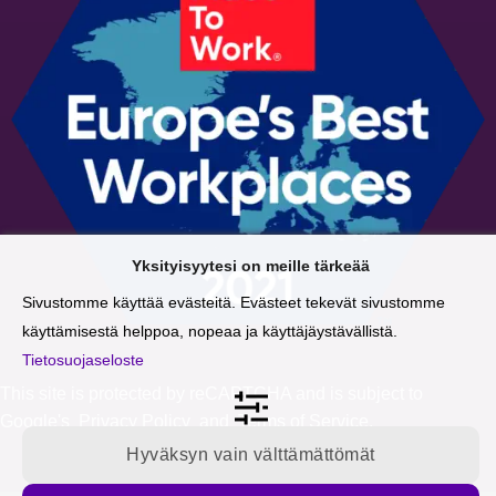
Yksityisyytesi on meille tärkeää
Sivustomme käyttää evästeitä. Evästeet tekevät sivustomme
käyttämisestä helppoa, nopeaa ja käyttäjäystävällistä.
Tietosuojaseloste
This site is protected by reCAPTCHA and is subject to
Google's
Privacy Policy
and
Terms of Service
.
Hyväksyn vain välttämättömät