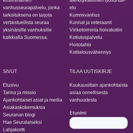
ensimmäinen
Merkityksellinen työsuhde-
vanhusseurapalvelu, jonka
etu
tarkoituksena on tarjota
Kummivanhus
vertaistuellista seuraa
Kunnat ja veteraanit
yksinäisille vanhuksille
Viriketoiminta hoivakotiin
kaikkialla Suomessa.
Kotiutuspalvelu
Hoitotahto
Kotitalousvähennys
SIVUT
TILAA UUTISKIRJE
Etusivu
Kuukausittain ajankohtaista
Tarina ja missio
asiaa onnellisesta
Ajankohtaiset asiat ja media
vanhuudesta
Asiakaskokemuksia
Seuranan blogi
Hae Seuralaiseksi
Lahjakortti