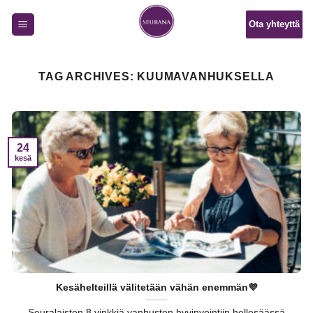
Skip
Ota yhteyttä
to
content
TAG ARCHIVES:
KUUMAVANHUKSELLA
24
kesä
Kesähelteillä välitetään vähän enemmän💜
Seuralaisten 8 vinkkiä vanhusten hyvinvointiin hellesäässä