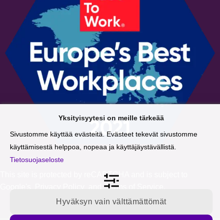
Yksityisyytesi on meille tärkeää
Sivustomme käyttää evästeitä. Evästeet tekevät sivustomme
käyttämisestä helppoa, nopeaa ja käyttäjäystävällistä.
Tietosuojaseloste
This site is protected by reCAPTCHA and is subject to
Google's
Privacy Policy
and
Terms of Service
.
Hyväksyn vain välttämättömät