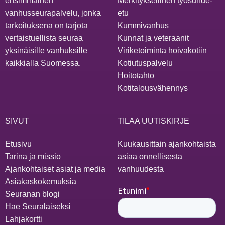
ensimmäinen
Merkityksellinen työsuhde-
vanhusseurapalvelu, jonka
etu
tarkoituksena on tarjota
Kummivanhus
vertaistuellista seuraa
Kunnat ja veteraanit
yksinäisille vanhuksille
Viriketoiminta hoivakotiin
kaikkialla Suomessa.
Kotiutuspalvelu
Hoitotahto
Kotitalousvähennys
SIVUT
TILAA UUTISKIRJE
Etusivu
Kuukausittain ajankohtaista
Tarina ja missio
asiaa onnellisesta
Ajankohtaiset asiat ja media
vanhuudesta
Asiakaskokemuksia
Seuranan blogi
Hae Seuralaiseksi
Lahjakortti