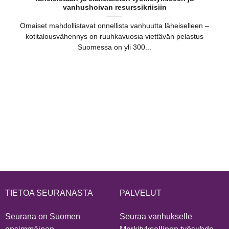
vanhushoivan resurssikriisiin
Omaiset mahdollistavat onnellista vanhuutta läheiselleen –
kotitalousvähennys on ruuhkavuosia viettävän pelastus
Suomessa on yli 300...
TIETOA SEURANASTA
PALVELUT
Seurana on Suomen
Seuraa vanhukselle