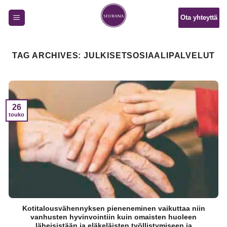
Skip
Ota yhteyttä
to
content
TAG ARCHIVES:
JULKISETSOSIAALIPALVELUT
26
touko
Kotitalousvähennyksen pieneneminen vaikuttaa niin
vanhusten hyvinvointiin kuin omaisten huoleen
läheisistään ja eläkeläisten työllistymiseen ja