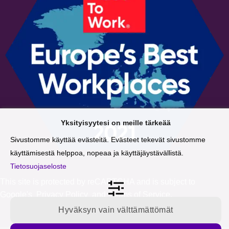
Yksityisyytesi on meille tärkeää
Sivustomme käyttää evästeitä. Evästeet tekevät sivustomme
käyttämisestä helppoa, nopeaa ja käyttäjäystävällistä.
Tietosuojaseloste
This site is protected by reCAPTCHA and is subject to
Google's
Privacy Policy
and
Terms of Service
.
Hyväksyn vain välttämättömät