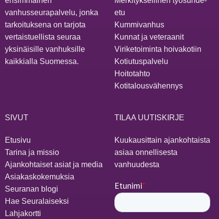
ensimmäinen
Merkityksellinen työsuhde-
vanhusseurapalvelu, jonka
etu
tarkoituksena on tarjota
Kummivanhus
vertaistuellista seuraa
Kunnat ja veteraanit
yksinäisille vanhuksille
Viriketoiminta hoivakotiin
kaikkialla Suomessa.
Kotiutuspalvelu
Hoitotahto
Kotitalousvähennys
SIVUT
TILAA UUTISKIRJE
Etusivu
Kuukausittain ajankohtaista
Tarina ja missio
asiaa onnellisesta
Ajankohtaiset asiat ja media
vanhuudesta
Asiakaskokemuksia
Seuranan blogi
Hae Seuralaiseksi
Lahjakortti