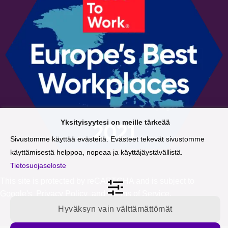
Yksityisyytesi on meille tärkeää
Sivustomme käyttää evästeitä. Evästeet tekevät sivustomme
käyttämisestä helppoa, nopeaa ja käyttäjäystävällistä.
Tietosuojaseloste
This site is protected by reCAPTCHA and is subject to
Google's
Privacy Policy
and
Terms of Service
.
Hyväksyn vain välttämättömät