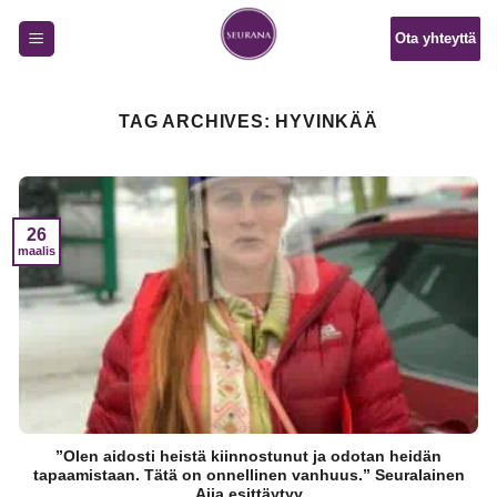
Skip
Ota yhteyttä
to
content
TAG ARCHIVES:
HYVINKÄÄ
26
maalis
”Olen aidosti heistä kiinnostunut ja odotan heidän
tapaamistaan. Tätä on onnellinen vanhuus.” Seuralainen
Aija esittäytyy