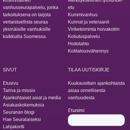
ensimmäinen
Merkityksellinen työsuhde-
vanhusseurapalvelu, jonka
etu
tarkoituksena on tarjota
Kummivanhus
vertaistuellista seuraa
Kunnat ja veteraanit
yksinäisille vanhuksille
Viriketoiminta hoivakotiin
kaikkialla Suomessa.
Kotiutuspalvelu
Hoitotahto
Kotitalousvähennys
SIVUT
TILAA UUTISKIRJE
Etusivu
Kuukausittain ajankohtaista
Tarina ja missio
asiaa onnellisesta
Ajankohtaiset asiat ja media
vanhuudesta
Asiakaskokemuksia
Seuranan blogi
Hae Seuralaiseksi
Lahjakortti