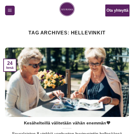
Skip
Ota yhteyttä
to
content
TAG ARCHIVES:
HELLEVINKIT
24
kesä
Kesähelteillä välitetään vähän enemmän💜
Seuralaisten 8 vinkkiä vanhusten hyvinvointiin hellesäässä