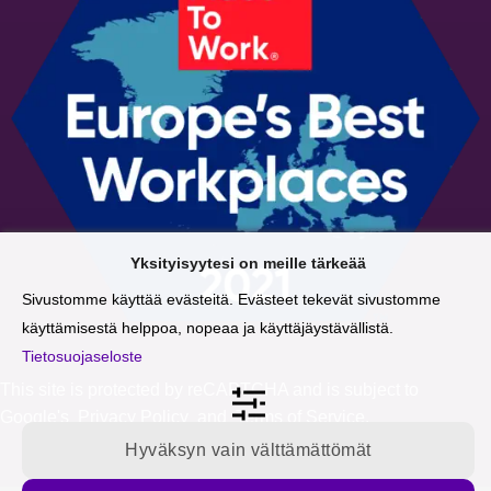
Yksityisyytesi on meille tärkeää
Sivustomme käyttää evästeitä. Evästeet tekevät sivustomme
käyttämisestä helppoa, nopeaa ja käyttäjäystävällistä.
Tietosuojaseloste
This site is protected by reCAPTCHA and is subject to
Google's
Privacy Policy
and
Terms of Service
.
Hyväksyn vain välttämättömät