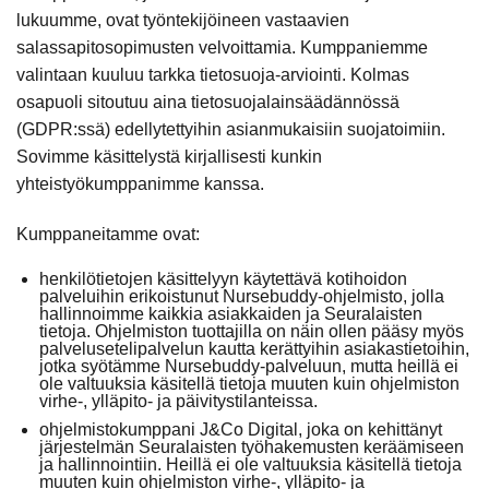
lukuumme, ovat työntekijöineen vastaavien
salassapitosopimusten velvoittamia. Kumppaniemme
valintaan kuuluu tarkka tietosuoja-arviointi. Kolmas
osapuoli sitoutuu aina tietosuojalainsäädännössä
(GDPR:ssä) edellytettyihin asianmukaisiin suojatoimiin.
Sovimme käsittelystä kirjallisesti kunkin
yhteistyökumppanimme kanssa.
Kumppaneitamme ovat:
henkilötietojen käsittelyyn käytettävä kotihoidon
palveluihin erikoistunut Nursebuddy-ohjelmisto, jolla
hallinnoimme kaikkia asiakkaiden ja Seuralaisten
tietoja. Ohjelmiston tuottajilla on näin ollen pääsy myös
palvelusetelipalvelun kautta kerättyihin asiakastietoihin,
jotka syötämme Nursebuddy-palveluun, mutta heillä ei
ole valtuuksia käsitellä tietoja muuten kuin ohjelmiston
virhe-, ylläpito- ja päivitystilanteissa.
ohjelmistokumppani J&Co Digital, joka on kehittänyt
järjestelmän Seuralaisten työhakemusten keräämiseen
ja hallinnointiin. Heillä ei ole valtuuksia käsitellä tietoja
muuten kuin ohjelmiston virhe-, ylläpito- ja