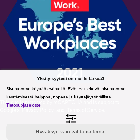
Yksityisyytesi on meille tärkeää
Sivustomme käyttää evästeitä. Evästeet tekevät sivustomme
käyttämisestä helppoa, nopeaa ja käyttäjäystävällistä.
This site is protected by reCAPTCHA and is subject to
Tietosuojaseloste
Google's
Privacy Policy
and
Terms of Service
.
Hyväksyn vain välttämättömät