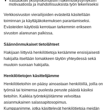
Vastaukset yksityiskohtaisiin hakemuskysymyksiin
motivaatiosta ja mahdollisuuksista työn tekemiseksi
Verkkosivuston vierailijoiden evästeitä käsitellään
toiminnan ja käyttäjäkokemuksen parantamiseksi.
Evästeiden käytöstä kerrotaan tarkemmin erikseen
sivuston alareunan palkissa.
Säännönmukaiset tietolähteet
Hakijaan liittyviä henkilötietoja keräämme ensisijaisesti
hakijalta itseltään lomakkeen täytön yhteydessä sekä
muutoin suoraan hakijalta.
Henkilötietojen käsittelijämme
Henkilötietoihin on pääsy ainoastaan henkilöillä, joilla on
työnsä tai toimensa puolesta peruste päästä käsiksi
tietoihin. Kaikkia työntekijöitämme velvoittaa
asianmukainen salassapitosopimus.
Kumppanimme, jotka käsittelevät henkilötietoja meidän