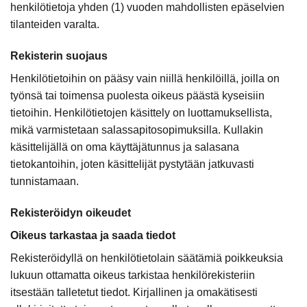
henkilötietoja yhden (1) vuoden mahdollisten epäselvien
tilanteiden varalta.
Rekisterin suojaus
Henkilötietoihin on pääsy vain niillä henkilöillä, joilla on
työnsä tai toimensa puolesta oikeus päästä kyseisiin
tietoihin. Henkilötietojen käsittely on luottamuksellista,
mikä varmistetaan salassapitosopimuksilla. Kullakin
käsittelijällä on oma käyttäjätunnus ja salasana
tietokantoihin, joten käsittelijät pystytään jatkuvasti
tunnistamaan.
Rekisteröidyn oikeudet
Oikeus tarkastaa ja saada tiedot
Rekisteröidyllä on henkilötietolain säätämiä poikkeuksia
lukuun ottamatta oikeus tarkistaa henkilörekisteriin
itsestään talletetut tiedot. Kirjallinen ja omakätisesti