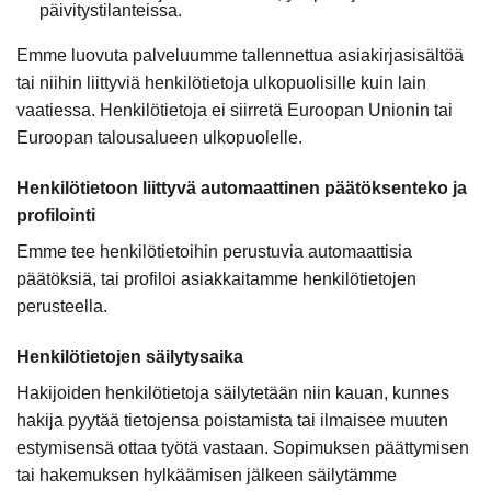
päivitystilanteissa.
Emme luovuta palveluumme tallennettua asiakirjasisältöä
tai niihin liittyviä henkilötietoja ulkopuolisille kuin lain
vaatiessa. Henkilötietoja ei siirretä Euroopan Unionin tai
Euroopan talousalueen ulkopuolelle.
Henkilötietoon liittyvä automaattinen päätöksenteko ja
profilointi
Emme tee henkilötietoihin perustuvia automaattisia
päätöksiä, tai profiloi asiakkaitamme henkilötietojen
perusteella.
Henkilötietojen säilytysaika
Hakijoiden henkilötietoja säilytetään niin kauan, kunnes
hakija pyytää tietojensa poistamista tai ilmaisee muuten
estymisensä ottaa työtä vastaan. Sopimuksen päättymisen
tai hakemuksen hylkäämisen jälkeen säilytämme