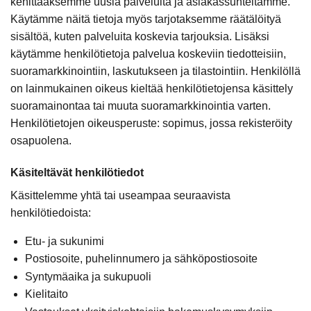
kehittääksemme uusia palveluita ja asiakassuhteitamme.
Käytämme näitä tietoja myös tarjotaksemme räätälöityä
sisältöä, kuten palveluita koskevia tarjouksia. Lisäksi
käytämme henkilötietoja palvelua koskeviin tiedotteisiin,
suoramarkkinointiin, laskutukseen ja tilastointiin. Henkilöllä
on lainmukainen oikeus kieltää henkilötietojensa käsittely
suoramainontaa tai muuta suoramarkkinointia varten.
Henkilötietojen oikeusperuste: sopimus, jossa rekisteröity
osapuolena.
Käsiteltävät henkilötiedot
Käsittelemme yhtä tai useampaa seuraavista
henkilötiedoista:
Etu- ja sukunimi
Postiosoite, puhelinnumero ja sähköpostiosoite
Syntymäaika ja sukupuoli
Kielitaito