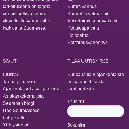
tarkoituksena on tarjota
Kummivanhus
vertaistuellista seuraa
Kunnat ja veteraanit
yksinäisille vanhuksille
Viriketoiminta hoivakotiin
kaikkialla Suomessa.
Kotiutuspalvelu
Hoitotahto
Kotitalousvähennys
SIVUT
TILAA UUTISKIRJE
Etusivu
Kuukausittain ajankohtaista
Tarina ja missio
asiaa onnellisesta
Ajankohtaiset asiat ja media
vanhuudesta
Asiakaskokemuksia
Seuranan blogi
Hae Seuralaiseksi
Lahjakortti
Yhteystiedot