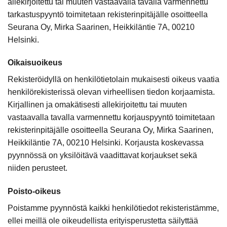
allekirjoitettu tai muuten vastaavalla tavalla varmennettu
tarkastuspyyntö toimitetaan rekisterinpitäjälle osoitteella
Seurana Oy, Mirka Saarinen, Heikkiläntie 7A, 00210
Helsinki.
Oikaisuoikeus
Rekisteröidyllä on henkilötietolain mukaisesti oikeus vaatia
henkilörekisterissä olevan virheellisen tiedon korjaamista.
Kirjallinen ja omakätisesti allekirjoitettu tai muuten
vastaavalla tavalla varmennettu korjauspyyntö toimitetaan
rekisterinpitäjälle osoitteella Seurana Oy, Mirka Saarinen,
Heikkiläntie 7A, 00210 Helsinki. Korjausta koskevassa
pyynnössä on yksilöitävä vaadittavat korjaukset sekä
niiden perusteet.
Poisto-oikeus
Poistamme pyynnöstä kaikki henkilötiedot rekisteristämme,
ellei meillä ole oikeudellista erityisperustetta säilyttää