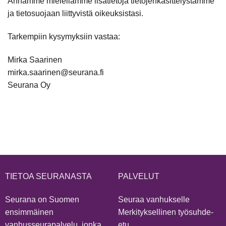
Annamme mielellämme lisätietoja tietojenkäsittelystämme
ja tietosuojaan liittyvistä oikeuksistasi.
Tarkempiin kysymyksiin vastaa:
Mirka Saarinen
mirka.saarinen@seurana.fi
Seurana Oy
TIETOA SEURANASTA
PALVELUT
Seurana on Suomen
Seuraa vanhukselle
ensimmäinen
Merkityksellinen työsuhde-
vanhusseurapalvelu, jonka
etu