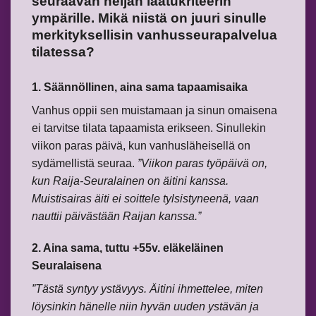
seuraavan neljän laatukriteerin
ympärille. Mikä niistä on juuri sinulle
merkityksellisin vanhusseurapalvelua
tilatessa?
1. Säännöllinen, aina sama tapaamisaika
Vanhus oppii sen muistamaan ja sinun omaisena
ei tarvitse tilata tapaamista erikseen. Sinullekin
viikon paras päivä, kun vanhusläheisellä on
sydämellistä seuraa.
”Viikon paras työpäivä on,
kun Raija-Seuralainen on äitini kanssa.
Muistisairas äiti ei soittele tylsistyneenä, vaan
nauttii päivästään Raijan kanssa.”
2. Aina sama, tuttu +55v. eläkeläinen
Seuralaisena
”Tästä syntyy ystävyys. Äitini ihmettelee, miten
löysinkin hänelle niin hyvän uuden ystävän ja