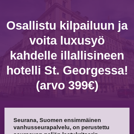
Osallistu kilpailuun ja
voita luxusyö
kahdelle illallisineen
hotelli St. Georgessa!
(arvo 399€)
Seurana, Suomen ensimmäinen
vanhusseurapalvelu, on perustettu