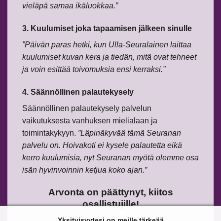
vieläpä samaa ikäluokkaa.”
3. Kuulumiset joka tapaamisen jälkeen sinulle
”Päivän paras hetki, kun Ulla-Seuralainen laittaa
kuulumiset kuvan kera ja tiedän, mitä ovat tehneet
ja voin esittää toivomuksia ensi kerraksi.”
4. Säännöllinen palautekysely
Säännöllinen palautekysely palvelun
vaikutuksesta vanhuksen mielialaan ja
toimintakykyyn.
”Läpinäkyvää tämä Seuranan
palvelu on. Hoivakoti ei kysele palautetta eikä
kerro kuulumisia, nyt Seuranan myötä olemme osa
isän hyvinvoinnin ketjua koko ajan.”
Arvonta on päättynyt, kiitos
osallistujille!
Yksityisyytesi on meille tärkeää